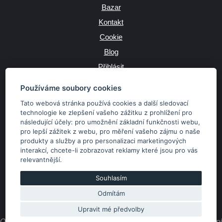
Bazar
Kontakt
Cookie
Blog
Přihlásit
Výrobce
Používáme soubory cookies
Tato webová stránka používá cookies a další sledovací
technologie ke zlepšení vašeho zážitku z prohlížení pro
následující účely:
pro umožnění základní funkčnosti webu
,
JAZYK
pro lepší zážitek z webu
,
pro měření vašeho zájmu o naše
produkty a služby a pro personalizaci marketingových
interakcí
,
chcete-li zobrazovat reklamy které jsou pro vás
MĚNA
relevantnější
.
Kč
€
Souhlasím
Odmítám
Copyright © 2026 SubaruSTI.cz. Všechna práva vyhrazena.
Správný web dělá divy, udivte svět i Vy!
Upravit mé předvolby
Obsah stránek je majetkem provozovatele. Kopírování, zveřejňování