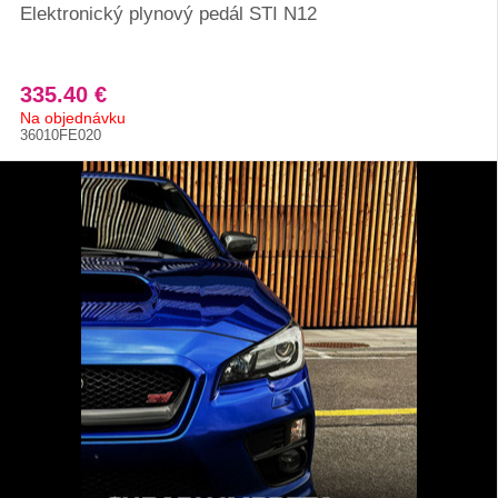
Elektronický plynový pedál STI N12
335.40 €
Na objednávku
36010FE020