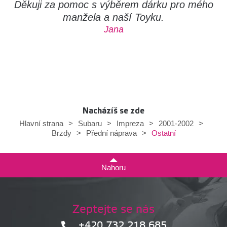
Děkuji za pomoc s výběrem dárku pro mého
manžela a naší Toyku.
Jana
Nacházíš se zde
Hlavní strana
>
Subaru
>
Impreza
>
2001-2002
>
Ostatní
Brzdy
>
Přední náprava
>
Nahoru
Zeptejte se nás
+420 732 218 685