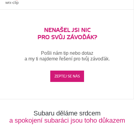
wrx-clip
NENAŠEL JSI NIC
PRO SVŮJ ZÁVOĎÁK?
Pošli nám tip nebo dotaz
a my ti najdeme řešení pro tvůj závoďák.
ZEPTEJ SE NÁS
Subaru děláme srdcem
a spokojení subaráci jsou toho důkazem