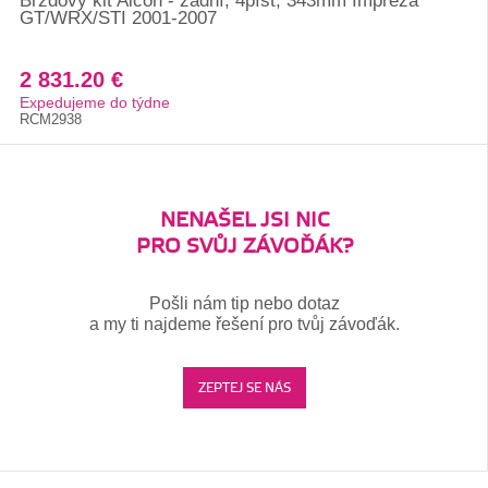
Brzdový kit Alcon - zadní, 4píst, 343mm Impreza
GT/WRX/STI 2001-2007
2 831.20 €
Expedujeme do týdne
RCM2938
NENAŠEL JSI NIC
PRO SVŮJ ZÁVOĎÁK?
Pošli nám tip nebo dotaz
a my ti najdeme řešení pro tvůj závoďák.
ZEPTEJ SE NÁS