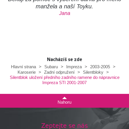
manžela a naší Toyku.
Jana
Nacházíš se zde
Hlavní strana
>
Subaru
>
Impreza
>
2003-2005
>
Karoserie
>
Zadní odpružení
>
Silentbloky
>
Silentblok uložení předního zadního ramene do nápravnice
Impreza STI 2001-2007
Nahoru
Zeptejte se nás