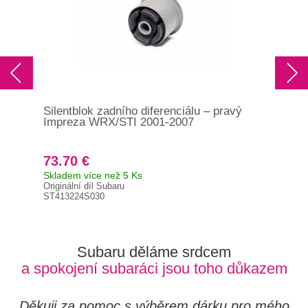
Silentblok zadního diferenciálu – pravý
Pev
Impreza WRX/STI 2001-2007
GT
73.70 €
45
Skladem více než 5 Ks
Skl
Originální díl Subaru
Orig
ST413224S030
ST3
Subaru děláme srdcem
a spokojení subaráci jsou toho důkazem
Děkuji za pomoc s výběrem dárku pro mého