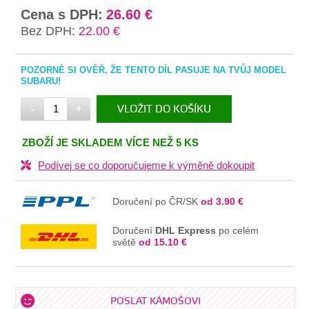
Cena s DPH:
26.60 €
Bez DPH:
22.00 €
POZORNĚ SI OVĚŘ, ŽE TENTO DÍL PASUJE NA TVŮJ MODEL
SUBARU!
-
+
VLOŽIT DO KOŠÍKU
V KOŠÍKU
ZBOŽÍ JE SKLADEM VÍCE NEŽ 5 KS
Podívej se co doporučujeme k výměně dokoupit
Doručení po ČR/SK
od 3.90 €
Doručení
DHL Express
po celém
světě
od 15.10 €
POSLAT KÁMOŠOVI