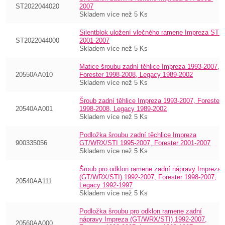
ST2022044020
2007
Skladem více než 5 Ks
Silentblok uložení vlečného ramene Impreza STI
ST2022044000
2001-2007
Skladem více než 5 Ks
Matice šroubu zadní těhlice Impreza 1993-2007,
20550AA010
Forester 1998-2008, Legacy 1989-2002
Skladem více než 5 Ks
Šroub zadní těhlice Impreza 1993-2007, Forester
20540AA001
1998-2008, Legacy 1989-2002
Skladem více než 5 Ks
Podložka šroubu zadní těchlice Impreza
900335056
GT/WRX/STI 1995-2007, Forester 2001-2007
Skladem více než 5 Ks
Šroub pro odklon ramene zadní nápravy Impreza
(GT/WRX/STI) 1992-2007, Forester 1998-2007,
20540AA111
Legacy 1992-1997
Skladem více než 5 Ks
Podložka šroubu pro odklon ramene zadní
nápravy Impreza (GT/WRX/STI) 1992-2007,
20560AA000