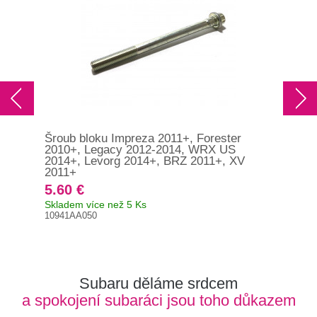
Šroub bloku Impreza 2011+, Forester
Nýt
2010+, Legacy 2012-2014, WRX US
902
2014+, Levorg 2014+, BRZ 2011+, XV
2011+
5.60 €
1.
Skladem více než 5 Ks
Skl
10941AA050
902
Subaru děláme srdcem
a spokojení subaráci jsou toho důkazem