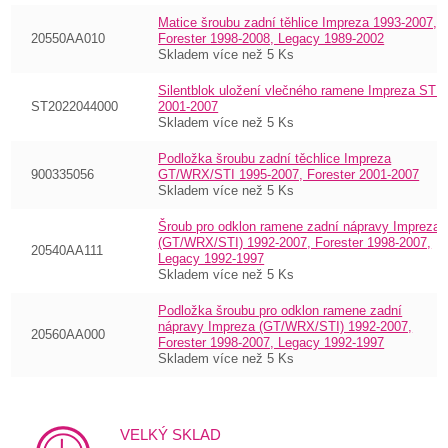
Matice šroubu zadní těhlice Impreza 1993-2007,
20550AA010
Forester 1998-2008, Legacy 1989-2002
Skladem více než 5 Ks
Silentblok uložení vlečného ramene Impreza STI
ST2022044000
2001-2007
Skladem více než 5 Ks
Podložka šroubu zadní těchlice Impreza
900335056
GT/WRX/STI 1995-2007, Forester 2001-2007
Skladem více než 5 Ks
Šroub pro odklon ramene zadní nápravy Impreza
(GT/WRX/STI) 1992-2007, Forester 1998-2007,
20540AA111
Legacy 1992-1997
Skladem více než 5 Ks
Podložka šroubu pro odklon ramene zadní
nápravy Impreza (GT/WRX/STI) 1992-2007,
20560AA000
Forester 1998-2007, Legacy 1992-1997
Skladem více než 5 Ks
VELKÝ SKLAD