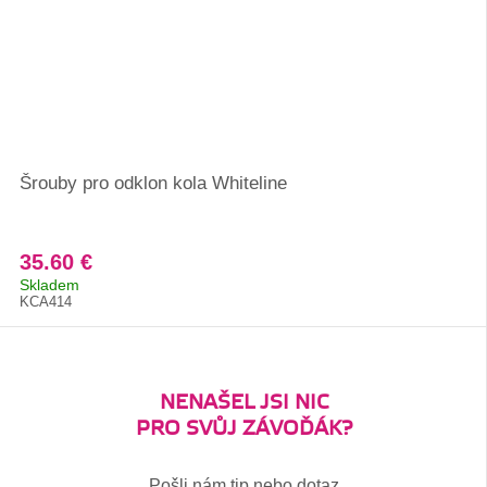
Šrouby pro odklon kola Whiteline
35.60 €
Skladem
KCA414
NENAŠEL JSI NIC
PRO SVŮJ ZÁVOĎÁK?
Pošli nám tip nebo dotaz