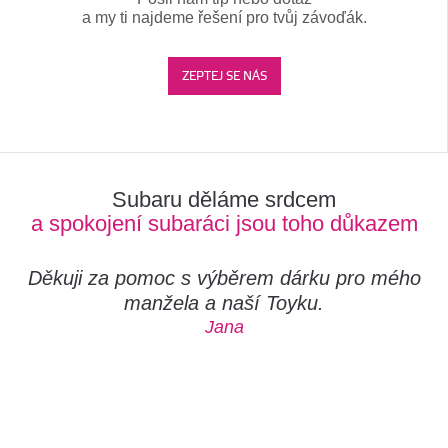
a my ti najdeme řešení pro tvůj závoďák.
ZEPTEJ SE NÁS
Subaru děláme srdcem
a spokojení subaráci jsou toho důkazem
Děkuji za pomoc s výběrem dárku pro mého
manžela a naší Toyku.
Jana