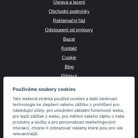
Úprava a lazení
Obchodní podmínky
Reklamační řád
Odstoupení od smlouvy
Bazar
Kontakt
Cookie
Blog
Přihlásit
Výrobce
Používáme soubory cookies
Tato webová stránka používá cookies a další sledovací
technologie ke zlepšení vašeho zážitku z prohlížení pro
následující účely:
pro umožnění základní funkčnosti webu
,
JAZYK
pro lepší zážitek z webu
,
pro měření vašeho zájmu o naše
produkty a služby a pro personalizaci marketingových
interakcí
,
chcete-li zobrazovat reklamy které jsou pro vás
MĚNA
relevantnější
.