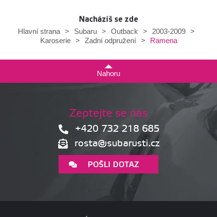
Nacházíš se zde
Hlavní strana
>
Subaru
>
Outback
>
2003-2009
>
Ramena
Karoserie
>
Zadní odpružení
>
Nahoru
Zeptejte se nás
+420 732 218 685
rosta@subarusti.cz
POŠLI DOTAZ