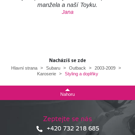
manžela a naší Toyku.
Jana
Nacházíš se zde
Hlavní strana
>
Subaru
>
Outback
>
2003-2009
>
Styling a doplňky
Karoserie
>
Nahoru
Zeptejte se nás
+420 732 218 685