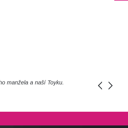
ho manžela a naší Toyku.
Chlapi, moc d
Honza Pánka, 