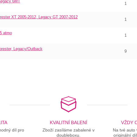
Legacy 6MT
1
rester XT 2005-2012, Legacy GT 2007-2012
1
.5 atmo
1
rester, Legacy/Outback
9
ITA
KVALITNÍ BALENÍ
VŽDY O
odný díl pro
Zboží zasíláme zabalené v
Na tvé auto
doubleboxu.
originální dí