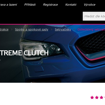
ava a lazení
Přihlásit
Registrace
Kontakt
Výrobce
trakce
>
Spojky a spojkové sady
>
Setrvačníky
>
Odlechčený setrvač
XTREME CLUTCH
5