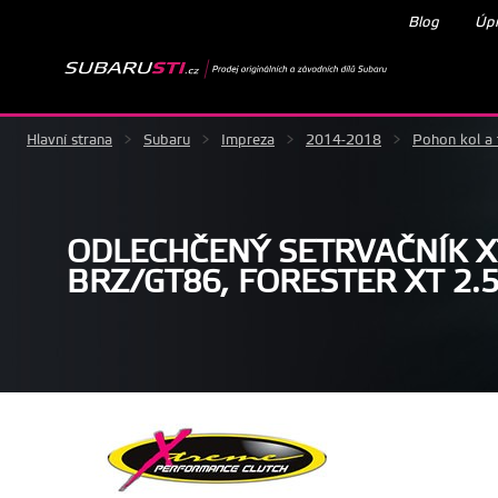
Blog
Úpr
Hlavní strana
>
Subaru
>
Impreza
>
2014-2018
>
Pohon kol a 
ODLECHČENÝ SETRVAČNÍK 
BRZ/GT86, FORESTER XT 2.