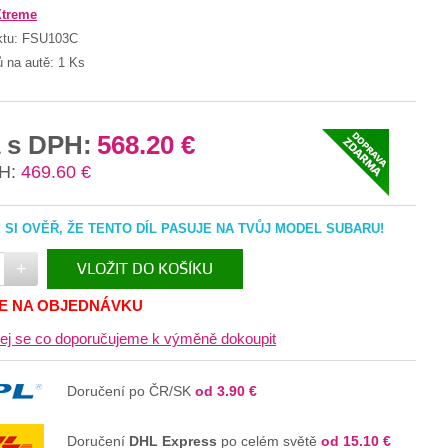
Xtreme
ktu:
FSU103C
ů na autě:
1 Ks
 s DPH:
568.20 €
H:
469.60 €
SI OVĚŘ, ŽE TENTO DÍL PASUJE NA TVŮJ MODEL SUBARU!
+
VLOŽIT DO KOŠÍKU
JE NA OBJEDNÁVKU
V KOŠÍKU
ej se co doporučujeme k výměně dokoupit
Doručení po ČR/SK
od 3.90 €
Doručení
DHL Express
po celém světě
od 15.10 €