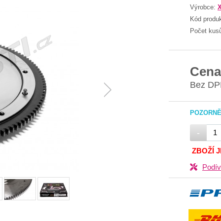
Výrobce:
Kód produ
Počet kus
Cena
Bez DP
POZORNĚ 
-
ZBOŽÍ 
Podív