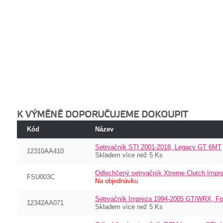
K VÝMĚNĚ DOPORUČUJEME DOKOUPIT
Kód
Název
Setrvačník STI 2001-2018, Legacy GT 6MT
12310AA410
Skladem více než 5 Ks
Odlechčený setrvačník Xtreme Clutch Impr
FSU003C
Na objednávku
Setrvačník Impreza 1994-2005 GT/WRX, For
12342AA071
Skladem více než 5 Ks