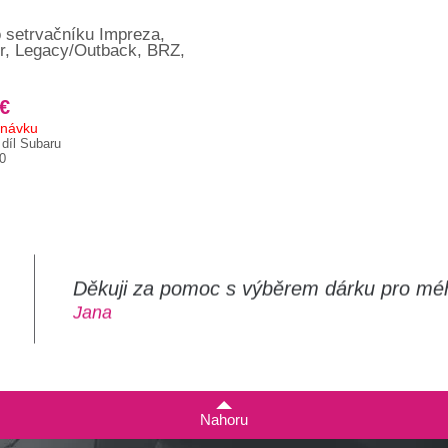
 setrvačníku Impreza,
r, Legacy/Outback, BRZ,
 €
dnávku
 díl Subaru
0
Děkuji za pomoc s výběrem dárku pro mé
m
Jana
Nahoru