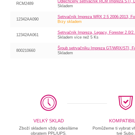
Odlechčený setrvačník RCM Impreza STI, 
RCM2489
Skladem
Setrvačník Impreza WRX 2.5 2006-2013, Fo
12342AA090
Brzy skladem
Setrvačník Impreza, Legacy, Forester 2.0/2
12342AA061
Skladem více než 5 Ks
Šroub setrvačníku Impreza GT/WRX/STI, Fo
800210660
Skladem
VELKÝ SKLAD
KOMPATIBIL
Zboží skladem vždy odesíláme
Pomůžeme ti vybrat vh
obratem PPL/UPS.
tvé Subo.