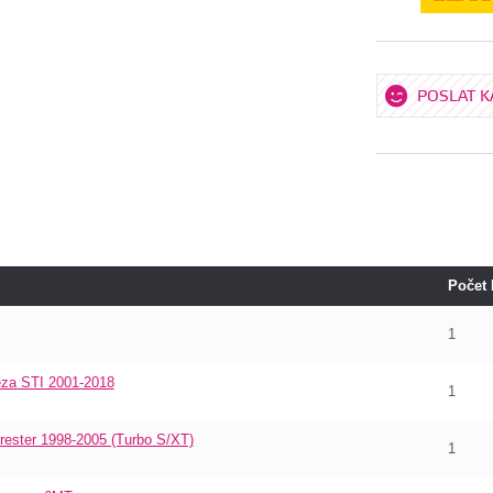
POSLAT 
Počet
1
eza STI 2001-2018
1
ester 1998-2005 (Turbo S/XT)
1