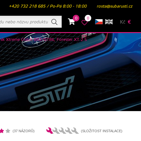
+420 732 218 685 / Po-Pá 8:00 - 18:00
rosta@subarusti.cz
0
0
Kč
€
ník Xtreme Clutch BRZ/GT86, Forester XT 2.5
(37 NÁZORŮ)
(SLOŽITOST INSTALACE)