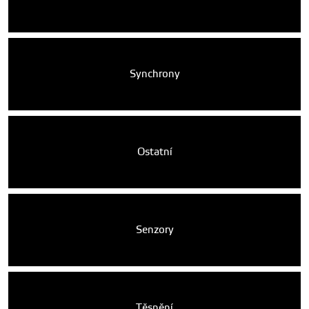
Synchrony
Ostatní
Senzory
Těsnění