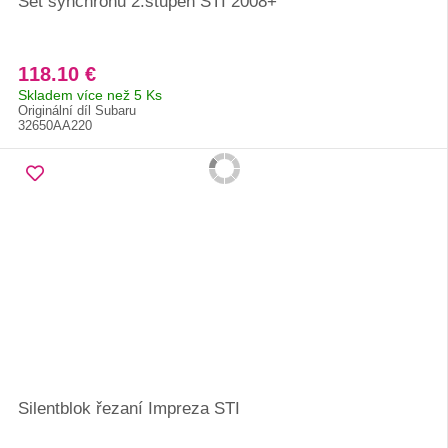
Set synchronů 2.stupeň STI 2008+
118.10 €
Skladem více než 5 Ks
Originální díl Subaru
32650AA220
Silentblok řezaní Impreza STI