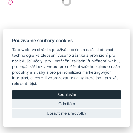
Používáme soubory cookies
Tato webová stránka používá cookies a další sledovací
technologie ke zlepšení vašeho zážitku z prohlížení pro
následující účely:
pro umožnění základní funkčnosti webu
,
pro lepší zážitek z webu
,
pro měření vašeho zájmu o naše
Těsnění odtoku oleje z převodovky Subaru
produkty a služby a pro personalizaci marketingových
26.3x32.3x1.0
interakcí
,
chcete-li zobrazovat reklamy které jsou pro vás
relevantnější
.
2.70 €
Souhlasím
Skladem více než 5 Ks
Odmítám
803926090
Upravit mé předvolby