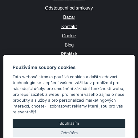
Odstoupení od smlouvy
Bazar
Kontakt
Cookie
Blog
Přihlásit
Výrobce
Používáme soubory cookies
Tato webová stránka používá cookies a další sledovací
technologie ke zlepšení vašeho zážitku z prohlížení pro
následující účely:
pro umožnění základní funkčnosti webu
,
JAZYK
pro lepší zážitek z webu
,
pro měření vašeho zájmu o naše
produkty a služby a pro personalizaci marketingových
interakcí
,
chcete-li zobrazovat reklamy které jsou pro vás
MĚNA
relevantnější
.
Kč
€
Souhlasím
Odmítám
Copyright © 2026 SubaruSTI.cz. Všechna práva vyhrazena.