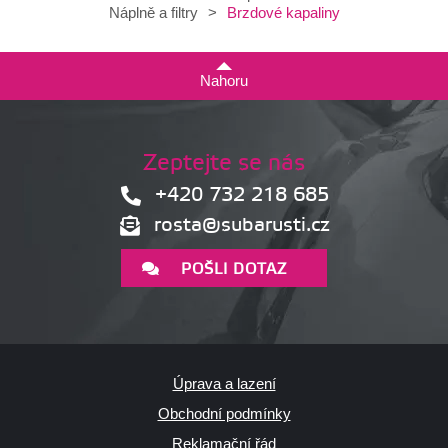
Brzdové kapaliny
Náplně a filtry
>
Nahoru
Zeptejte se nás
+420 732 218 685
rosta@subarusti.cz
POŠLI DOTAZ
Úprava a lazení
Obchodní podmínky
Reklamační řád