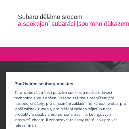
Subaru děláme srdcem
a spokojení subaráci jsou toho důkaze
Zeptejte se nás
Používáme soubory cookies
+420 732 218 685
Tato webová stránka používá cookies a další sledovací
rosta@subarusti.cz
technologie ke zlepšení vašeho zážitku z prohlížení pro
následující účely:
pro umožnění základní funkčnosti webu
,
pro
POŠLI DOTAZ
lepší zážitek z webu
,
pro měření vašeho zájmu o naše
produkty a služby a pro personalizaci marketingových
interakcí
,
chcete-li zobrazovat reklamy které jsou pro vás
relevantnější
.