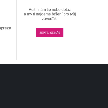
Pošli nám tip nebo dotaz
a my ti najdeme řešení pro tvůj
závoďák.
mpreza
ZEPTEJ SE NÁS