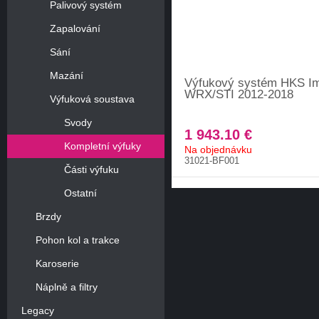
Palivový systém
Zapalování
Sání
Mazání
Výfukový systém HKS I
WRX/STI 2012-2018
Výfuková soustava
Svody
1 943.10 €
Kompletní výfuky
Na objednávku
31021-BF001
Části výfuku
Ostatní
Brzdy
Pohon kol a trakce
Karoserie
Náplně a filtry
Legacy