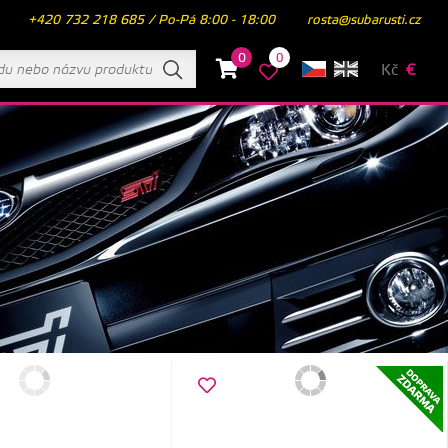
+420 732 218 685 / Po-Pá 8:00 - 18:00
rosta@subarusti.cz
0
0
Kč
€