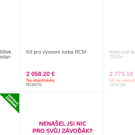
lltek
Kit pro vyosení turba RCM
Koncové tl
sedan
2015+
2 058.20 €
2 773.10 
Na objednávku
Už se nevyrá
RCM570
SEN2106
NENAŠEL JSI NIC
PRO SVŮJ ZÁVOĎÁK?