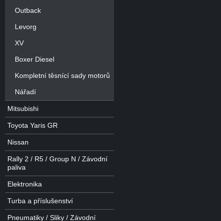
Outback
Levorg
XV
Boxer Diesel
Kompletní těsnící sady motorů
Nářadí
Mitsubishi
Toyota Yaris GR
Nissan
Rally 2 / R5 / Group N / Závodní
paliva
Elektronika
Turba a příslušenství
Pneumatiky / Sliky / Závodní