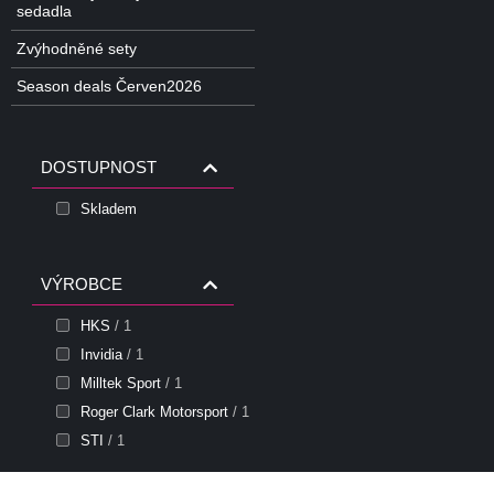
sedadla
Zvýhodněné sety
Season deals Červen2026
DOSTUPNOST
Skladem
VÝROBCE
HKS
/ 1
Invidia
/ 1
Milltek Sport
/ 1
Roger Clark Motorsport
/ 1
STI
/ 1