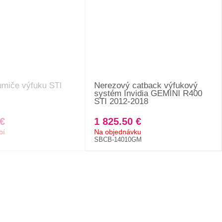
umiče výfuku STI
Nerezový catback výfukový
systém Invidia GEMINI R400
STI 2012-2018
€
1 825.50 €
bí
Na objednávku
SBCB-14010GM