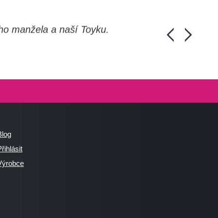
ho manžela a naší Toyku.
Chlapi, moc d
Honza Pánka, 
Blog
řihlásit
Výrobce