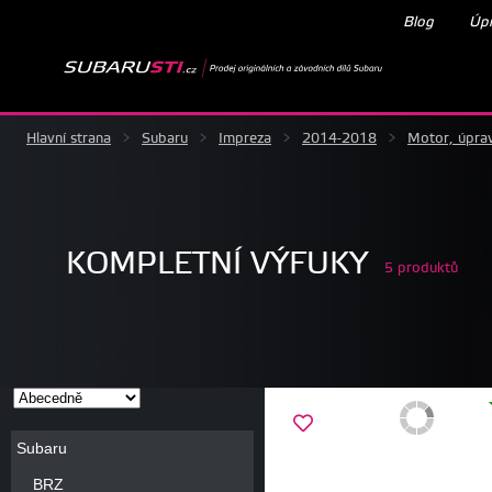
Blog
Úpr
Hlavní strana
>
Subaru
>
Impreza
>
2014-2018
>
Motor, úpra
KOMPLETNÍ VÝFUKY
5 produktů
Subaru
BRZ