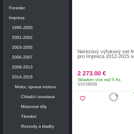
Forester
Impreza
1995-2000
2001-2002
2003-2005
Nerezový výfukový set Mi
pro Impreza 2012-2015 
2006-2007
2008-2013
2 273.00 €
2014-2018
Skladem více než 5 Ks
SSXSB026
Motor, úprava motoru
Chladící soustava
Motorové díly
Těsnění
Rozvody a kladky