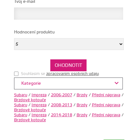
Tvůj e-mail
Hodnocení produktu
Souhlasim se
zpracovanim osobnich udaju
.
Kategorie
Subaru
/
Impreza
/
2006-2007
/
Brzdy
/
Přední náprava
/
Brzdové kotouče
Subaru
/
Impreza
/
2008-2013
/
Brzdy
/
Přední náprava
/
Brzdové kotouče
Subaru
/
Impreza
/
2014-2018
/
Brzdy
/
Přední náprava
/
Brzdové kotouče