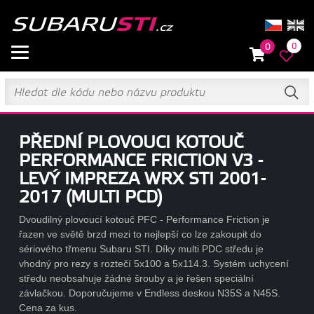
0
0
PŘEDNÍ PLOVOUCI KOTOUČ
PERFORMANCE FRICTION V3 -
LEVÝ IMPREZA WRX STI 2001-
2017 (MULTI PCD)
Dvoudilný plovoucí kotouč PFC - Performance Friction je
řazen ve světě brzd mezi to nejlepší co lze zakoupit do
sériového třmenu Subaru STI. Díky multi PDC středu je
vhodný pro rezy s roztečí 5x100 a 5x114.3. Systém uchycení
středu neobsahuje žádné šrouby a je řešen speciální
závlačkou. Doporučujeme v Endless deskou N35S a N45S.
Cena za kus.