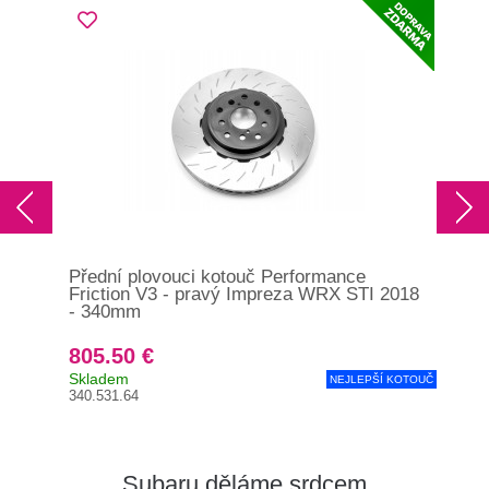
Přední plovouci kotouč Performance
Pře
Friction V3 - pravý Impreza WRX STI 2018
Fri
- 340mm
200
805.50 €
75
Skladem
Skl
NEJLEPŠÍ KOTOUČ
340.531.64
326.
Subaru děláme srdcem