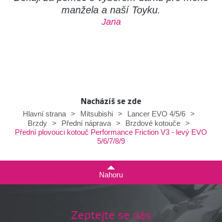
manžela a naší Toyku.
Jana
Nacházíš se zde
Hlavní strana
>
Mitsubishi
>
Lancer EVO 4/5/6
>
Brzdy
>
Přední náprava
>
Brzdové kotouče
>
Přední plovouci kotouč Performance Friction V3 - levý EVO
5/6/7/8/9
Nahoru
Zeptejte se nás