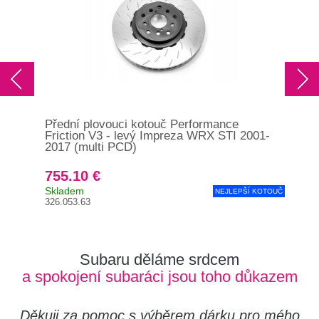
Přední plovouci kotouč Performance
Pře
Friction V3 - levý Impreza WRX STI 2001-
Fri
2017 (multi PCD)
755.10 €
76
Skladem
Skl
NEJLEPŠÍ KOTOUČ
326.053.63
348.
Subaru děláme srdcem
a spokojení subaráci jsou toho důkazem
Děkuji za pomoc s výběrem dárku pro mého