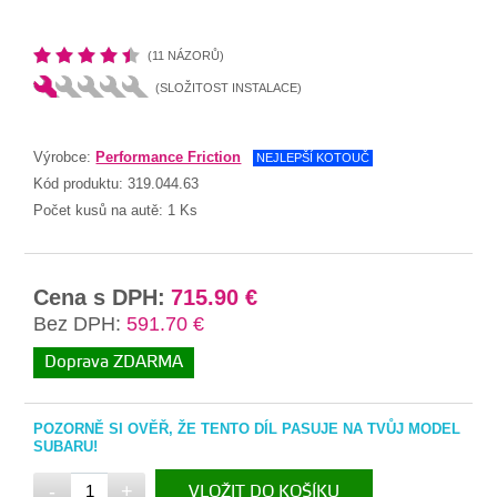
(11 NÁZORŮ)
(SLOŽITOST INSTALACE)
Výrobce:
Performance Friction
NEJLEPŠÍ KOTOUČ
Kód produktu:
319.044.63
Počet kusů na autě:
1 Ks
Cena s DPH:
715.90 €
Bez DPH:
591.70 €
Doprava ZDARMA
POZORNĚ SI OVĚŘ, ŽE TENTO DÍL PASUJE NA TVŮJ MODEL
SUBARU!
-
+
VLOŽIT DO KOŠÍKU