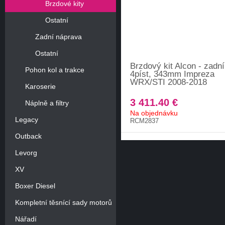
Brzdové kity
Ostatní
Zadní náprava
Ostatní
Brzdový kit Alcon - zadní
Pohon kol a trakce
4píst, 343mm Impreza
WRX/STI 2008-2018
Karoserie
3 411.40 €
Náplně a filtry
Na objednávku
Legacy
RCM2837
Outback
Levorg
XV
Boxer Diesel
Kompletní těsnící sady motorů
Nářadí