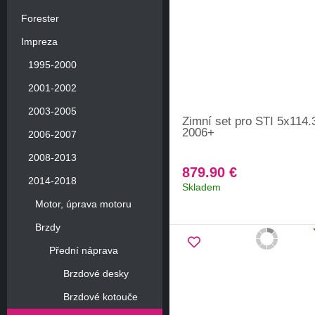
Forester
Impreza
1995-2000
2001-2002
2003-2005
Zimní set pro STI 5x114.
2006+
2006-2007
2008-2013
879.90 €
2014-2018
Skladem
Motor, úprava motoru
Brzdy
Přední náprava
Brzdové desky
Brzdové kotouče