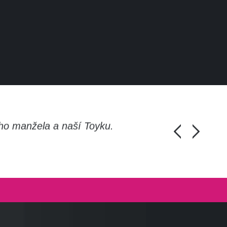
ho manžela a naší Toyku.
Chlapi, moc d
Honza Pánka, 