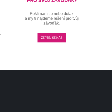
PRO SVŮJ ZÁVOĎÁK?
Pošli nám tip nebo dotaz
a my ti najdeme řešení pro tvůj
závoďák.
,
ZEPTEJ SE NÁS