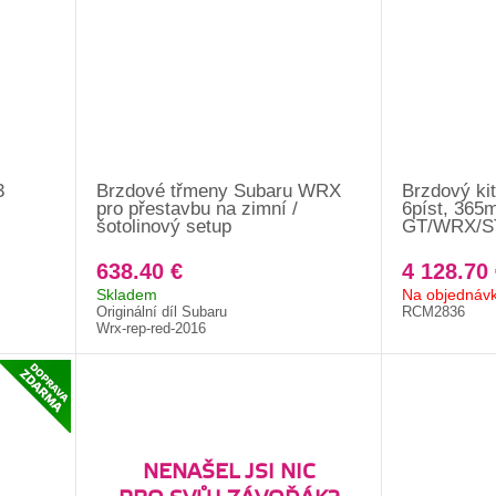
3
Brzdové třmeny Subaru WRX
Brzdový kit
pro přestavbu na zimní /
6píst, 365
šotolinový setup
GT/WRX/ST
638.40 €
4 128.70 
Skladem
Na objednáv
Originální díl Subaru
RCM2836
Wrx-rep-red-2016
NENAŠEL JSI NIC