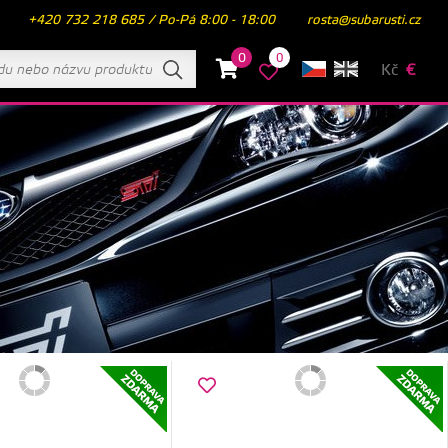
+420 732 218 685 / Po-Pá 8:00 - 18:00
rosta@subarusti.cz
0
0
Kč
€