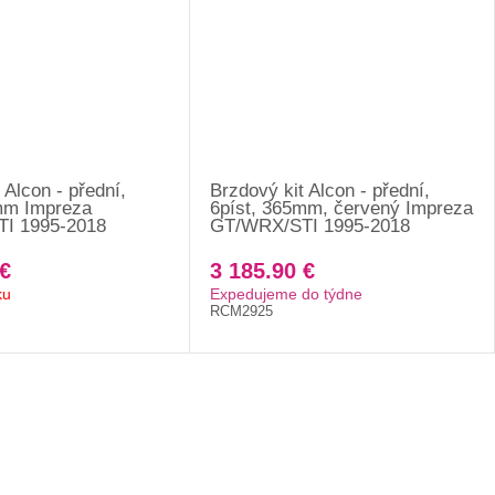
 Alcon - přední,
Brzdový kit Alcon - přední,
mm Impreza
6píst, 365mm, červený Impreza
I 1995-2018
GT/WRX/STI 1995-2018
€
3 185.90 €
ku
Expedujeme do týdne
RCM2925