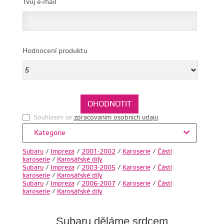
Tvůj e-mail
Hodnocení produktu
Souhlasim se
zpracovanim osobnich udaju
.
Kategorie
Subaru
/
Impreza
/
2001-2002
/
Karoserie
/
Části
karoserie
/
Karosářské díly
Subaru
/
Impreza
/
2003-2005
/
Karoserie
/
Části
karoserie
/
Karosářské díly
Subaru
/
Impreza
/
2006-2007
/
Karoserie
/
Části
karoserie
/
Karosářské díly
Subaru děláme srdcem