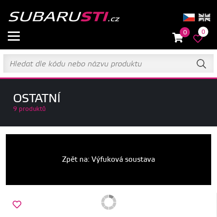
0
0
OSTATNÍ
9 produktů
Zpět na: Výfuková soustava