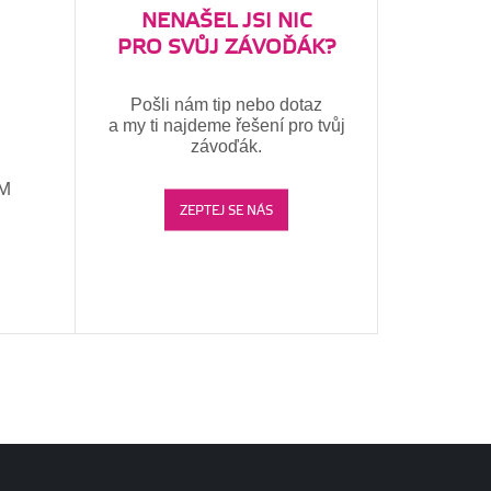
NENAŠEL JSI NIC
PRO SVŮJ ZÁVOĎÁK?
Pošli nám tip nebo dotaz
a my ti najdeme řešení pro tvůj
závoďák.
CM
ZEPTEJ SE NÁS