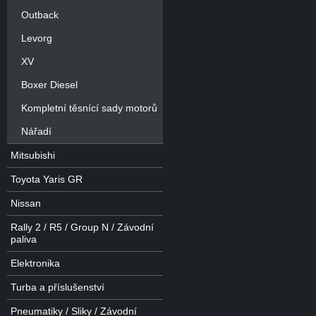
Outback
Levorg
XV
Boxer Diesel
Kompletní těsnící sady motorů
Nářadí
Mitsubishi
Toyota Yaris GR
Nissan
Rally 2 / R5 / Group N / Závodní
paliva
Elektronika
Turba a příslušenství
Pneumatiky / Sliky / Závodní