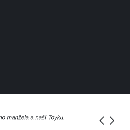
ho manžela a naší Toyku.
Chlapi, moc d
Honza Pánka, 