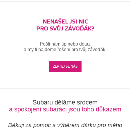
NENAŠEL JSI NIC
PRO SVŮJ ZÁVOĎÁK?
Pošli nám tip nebo dotaz
a my ti najdeme řešení pro tvůj závoďák.
ZEPTEJ SE NÁS
Subaru děláme srdcem
a spokojení subaráci jsou toho důkazem
Děkuji za pomoc s výběrem dárku pro mého