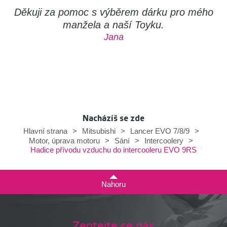
Děkuji za pomoc s výběrem dárku pro mého
manžela a naší Toyku.
Jana
Nacházíš se zde
Hlavní strana
>
Mitsubishi
>
Lancer EVO 7/8/9
>
Motor, úprava motoru
>
Sání
>
Intercoolery
>
Hadice přívodu vzduchu do intercooleru EVO 9RS
Nahoru
Zeptejte se nás