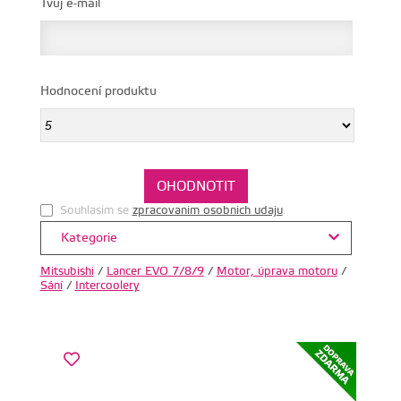
Tvůj e-mail
Hodnocení produktu
Souhlasim se
zpracovanim osobnich udaju
.
Kategorie
Mitsubishi
/
Lancer EVO 7/8/9
/
Motor, úprava motoru
/
Sání
/
Intercoolery