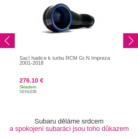
Sací hadice k turbu RCM Gr.N Impreza
Hor
2001-2018
276.10 €
31
Skladem
Skl
SEN1038
MR4
Subaru děláme srdcem
a spokojení subaráci jsou toho důkazem