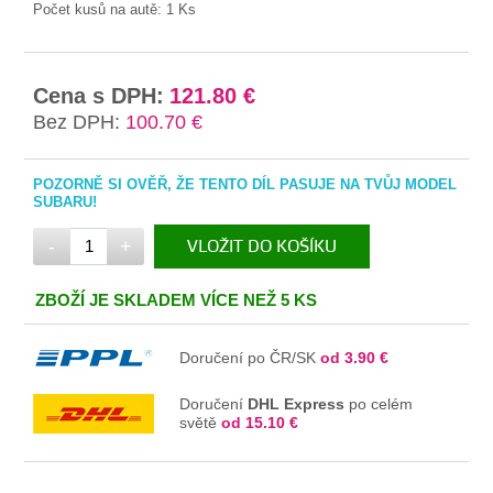
Počet kusů na autě:
1 Ks
Cena s DPH:
121.80 €
Bez DPH:
100.70 €
POZORNĚ SI OVĚŘ, ŽE TENTO DÍL PASUJE NA TVŮJ MODEL
SUBARU!
-
+
VLOŽIT DO KOŠÍKU
V KOŠÍKU
ZBOŽÍ JE SKLADEM VÍCE NEŽ 5 KS
Doručení po ČR/SK
od 3.90 €
Doručení
DHL Express
po celém
světě
od 15.10 €