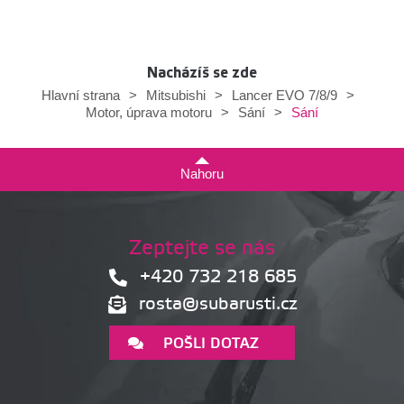
Nacházíš se zde
Hlavní strana
>
Mitsubishi
>
Lancer EVO 7/8/9
>
Sání
Motor, úprava motoru
>
Sání
>
Nahoru
Zeptejte se nás
+420 732 218 685
rosta@subarusti.cz
POŠLI DOTAZ