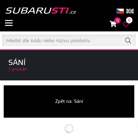
0
0
SÁNÍ
1 produkt
Zpět na: Sání