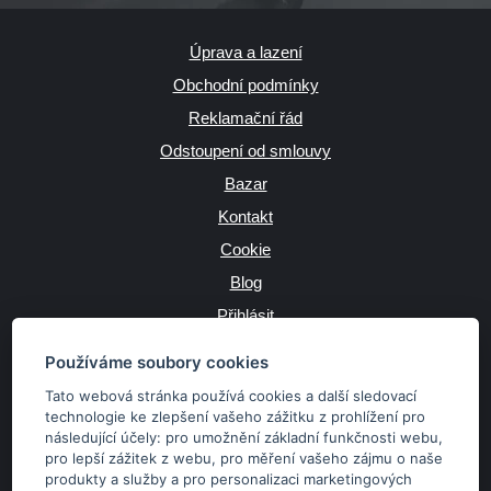
Úprava a lazení
Obchodní podmínky
Reklamační řád
Odstoupení od smlouvy
Bazar
Kontakt
Cookie
Blog
Přihlásit
Výrobce
Používáme soubory cookies
Tato webová stránka používá cookies a další sledovací
technologie ke zlepšení vašeho zážitku z prohlížení pro
následující účely:
pro umožnění základní funkčnosti webu
,
JAZYK
pro lepší zážitek z webu
,
pro měření vašeho zájmu o naše
produkty a služby a pro personalizaci marketingových