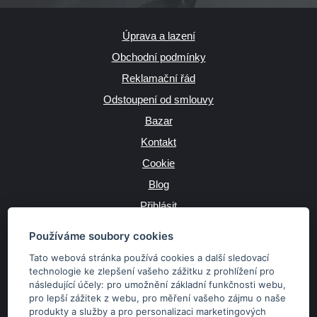
Úprava a lazení
Obchodní podmínky
Reklamační řád
Odstoupení od smlouvy
Bazar
Kontakt
Cookie
Blog
Přihlásit
Výrobce
Používáme soubory cookies
Tato webová stránka používá cookies a další sledovací
technologie ke zlepšení vašeho zážitku z prohlížení pro
následující účely:
pro umožnění základní funkčnosti webu
,
JAZYK
pro lepší zážitek z webu
,
pro měření vašeho zájmu o naše
produkty a služby a pro personalizaci marketingových