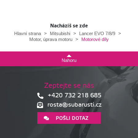
Nacházíš se zde
Hlavní strana
>
Mitsubishi
>
Lancer EVO 7/8/9
>
Motorové díly
Motor, úprava motoru
>
Nahoru
Zeptejte se nás
+420 732 218 685
rosta@subarusti.cz
POŠLI DOTAZ