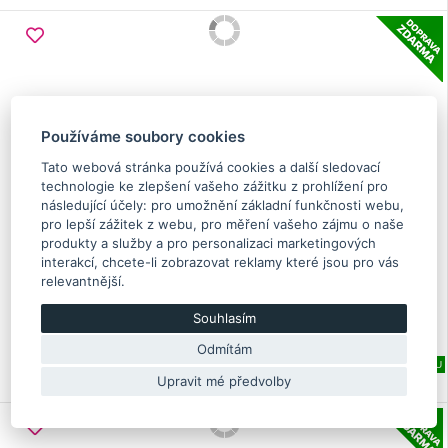
Používáme soubory cookies
Tato webová stránka používá cookies a další sledovací
technologie ke zlepšení vašeho zážitku z prohlížení pro
následující účely:
pro umožnění základní funkčnosti webu
,
pro lepší zážitek z webu
,
pro měření vašeho zájmu o naše
produkty a služby a pro personalizaci marketingových
interakcí
,
chcete-li zobrazovat reklamy které jsou pro vás
Přední brzdové desky Performance Friction Impreza
relevantnější
.
STI 2001-2017, EVO 5/6/7/8/9/10
Souhlasím
264.50 €
Odmítám
Skladem více než 5 Ks
VHODNÉ DO PROVOZU
1001.11
Upravit mé předvolby