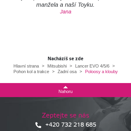
manžela a naší Toyku.
Jana
Nacházíš se zde
Hlavní strana
>
Mitsubishi
>
Lancer EVO 4/5/6
>
Poloosy a klouby
Pohon kol a trakce
>
Zadní osa
>
Nahoru
Zeptejte se nás
+420 732 218 685