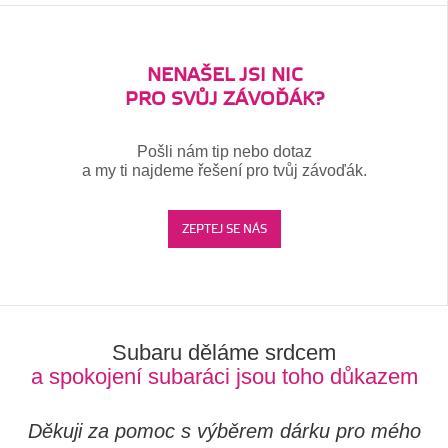
NENAŠEL JSI NIC
PRO SVŮJ ZÁVOĎÁK?
Pošli nám tip nebo dotaz
a my ti najdeme řešení pro tvůj závoďák.
ZEPTEJ SE NÁS
Subaru děláme srdcem
a spokojení subaráci jsou toho důkazem
Děkuji za pomoc s výběrem dárku pro mého