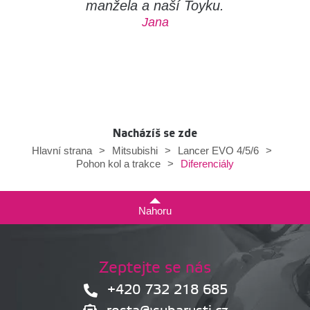
manžela a naší Toyku.
Jana
Nacházíš se zde
Hlavní strana
>
Mitsubishi
>
Lancer EVO 4/5/6
>
Diferenciály
Pohon kol a trakce
>
Nahoru
Zeptejte se nás
+420 732 218 685