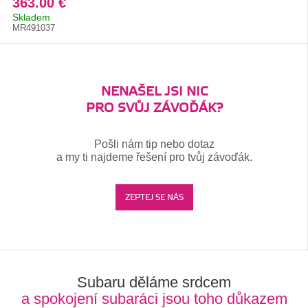
363.00 €
Skladem
MR491037
NENAŠEL JSI NIC
PRO SVŮJ ZÁVOĎÁK?
Pošli nám tip nebo dotaz
a my ti najdeme řešení pro tvůj závoďák.
ZEPTEJ SE NÁS
Subaru děláme srdcem
a spokojení subaráci jsou toho důkazem