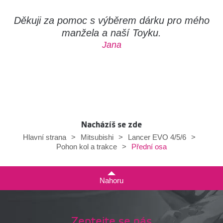
Děkuji za pomoc s výběrem dárku pro mého
manžela a naší Toyku.
Jana
Nacházíš se zde
Hlavní strana
>
Mitsubishi
>
Lancer EVO 4/5/6
>
Přední osa
Pohon kol a trakce
>
Nahoru
Zeptejte se nás