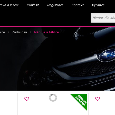
ava a lazení
Přihlásit
Registrace
Kontakt
Výrobce
akce
>
Zadní osa
>
Náboje a těhlice