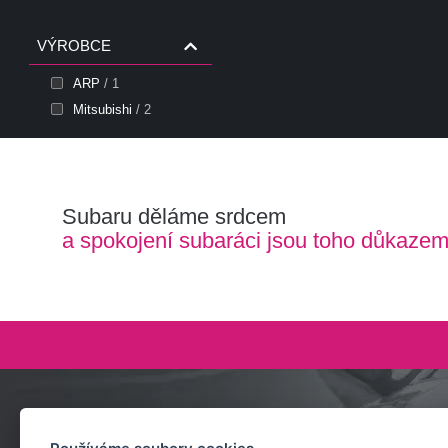
VÝROBCE
ARP
/ 1
Mitsubishi
/ 2
Subaru děláme srdcem
a spokojení subaráci jsou toho důkaze
Zeptejte se nás