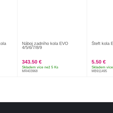
kola
Náboj zadního kola EVO
Šteft kola 
4/5/6/7/8/9
343.50 €
5.50 €
Skladem více než 5 Ks
Skladem více
MR403968
MB911495