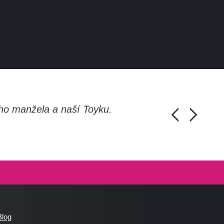
ho manžela a naší Toyku.
Chlapi, moc d
Honza Pánka, 
Blog