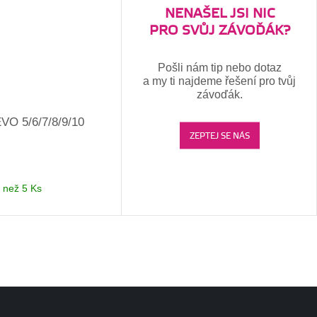
NENAŠEL JSI NIC
PRO SVŮJ ZÁVOĎÁK?
Pošli nám tip nebo dotaz
a my ti najdeme řešení pro tvůj
závoďák.
EVO 5/6/7/8/9/10
ZEPTEJ SE NÁS
 než 5 Ks