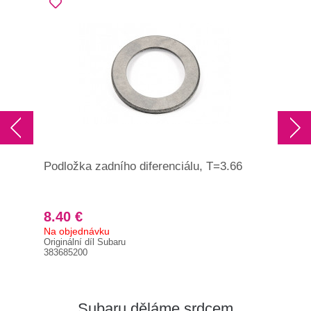
Podložka zadního diferenciálu, T=3.66
Pod
8.40 €
7.
Na objednávku
Na 
Originální díl Subaru
Orig
383685200
383
Subaru děláme srdcem