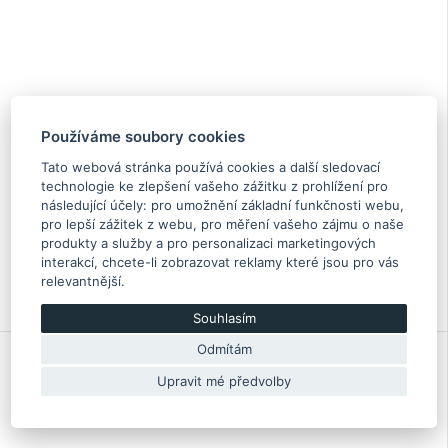
Používáme soubory cookies
Tato webová stránka používá cookies a další sledovací
Podložka zadního diferenciálu, T=3.21
technologie ke zlepšení vašeho zážitku z prohlížení pro
následující účely:
pro umožnění základní funkčnosti webu
,
pro lepší zážitek z webu
,
pro měření vašeho zájmu o naše
produkty a služby a pro personalizaci marketingových
7.10 €
interakcí
,
chcete-li zobrazovat reklamy které jsou pro vás
Na objednávku
relevantnější
.
Originální díl Subaru
383535200
Souhlasím
Odmítám
Upravit mé předvolby