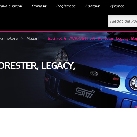
ava a lazení
Přihlásit
Registrace
Kontakt
Výrobce
va motoru
>
Mazání
>
Sací koš GT/WRX/STI 2.0, Forester, Legacy, Ba
FORESTER, LEGACY,