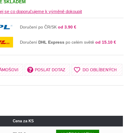
JE SKLADEM
V KOŠÍKU
ej se co doporučujeme k výměně dokoupit
Doručení po ČR/SK
od 3.90 €
Doručení
DHL Express
po celém světě
od 15.10 €
KÁMOŠOVI
POSLAT DOTAZ
DO OBLÍBENÝCH
Cena za KS