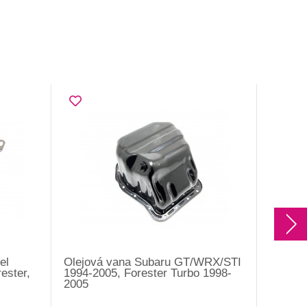
el
Olejová vana Subaru GT/WRX/STI
Trubka 
ester,
1994-2005, Forester Turbo 1998-
GT/WRX
2005
Legacy