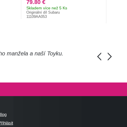
79.80 €
22.80
Skladem více než 5 Ks
Brzy sk
Originální díl Subaru
21328AA
11109AA053
ho manžela a naší Toyku.
Chlapi, moc d
Honza Pánka, 
Blog
řihlásit