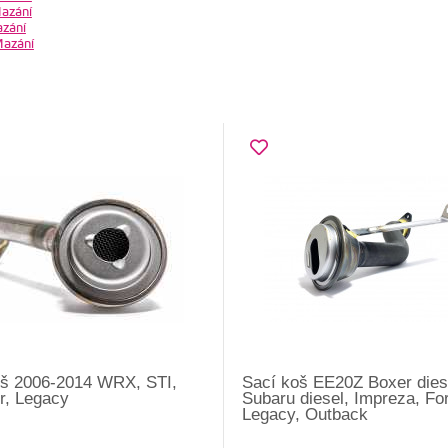
azání
zání
azání
oš 2006-2014 WRX, STI,
Sací koš EE20Z Boxer dies
r, Legacy
Subaru diesel, Impreza, For
Legacy, Outback