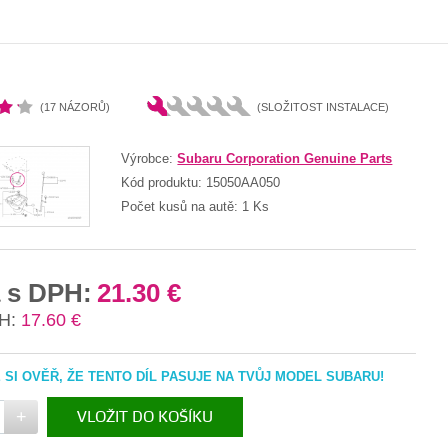
(17 NÁZORŮ)
(SLOŽITOST INSTALACE)
Výrobce:
Subaru Corporation Genuine Parts
Kód produktu:
15050AA050
Počet kusů na autě:
1 Ks
 s DPH:
21.30 €
H:
17.60 €
SI OVĚŘ, ŽE TENTO DÍL PASUJE NA TVŮJ MODEL SUBARU!
+
VLOŽIT DO KOŠÍKU