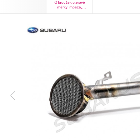
O kroužek olejové
měrky Impeza,
Forester,
Legacy/Outback