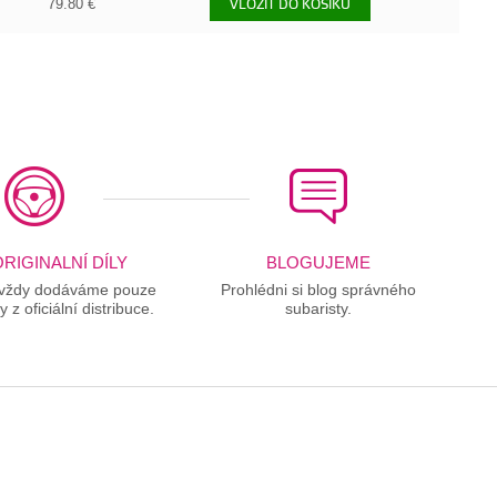
79.80 €
VLOŽIT DO KOŠÍKU
RIGINALNÍ DÍLY
BLOGUJEME
 vždy dodáváme pouze
Prohlédni si blog správného
ly z oficiální distribuce.
subaristy.