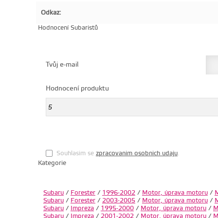
Odkaz:
Hodnocení Subaristů
Tvůj e-mail
Hodnocení produktu
Souhlasim se
zpracovanim osobnich udaju
.
Kategorie
Subaru
/
Forester
/
1996-2002
/
Motor, úprava motoru
/
M
Subaru
/
Forester
/
2003-2005
/
Motor, úprava motoru
/
M
Subaru
/
Impreza
/
1995-2000
/
Motor, úprava motoru
/
M
Subaru
/
Impreza
/
2001-2002
/
Motor, úprava motoru
/
M