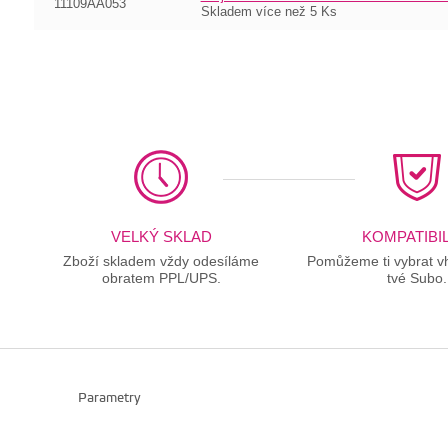
11109AA053
Skladem více než 5 Ks
VELKÝ SKLAD
KOMPATIBIL
Zboží skladem vždy odesíláme
Pomůžeme ti vybrat vh
obratem PPL/UPS.
tvé Subo.
Parametry