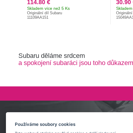
114.80 €
30.90
Skladem více než 5 Ks
Skladem 
Originální díl Subaru
Originální
11109AA151
15049AA
Subaru děláme srdcem
a spokojení subaráci jsou toho důkaze
Zeptejte se nás
Používáme soubory cookies
+420 732 218 685