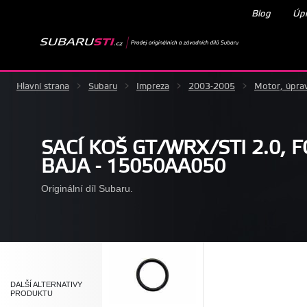
Blog
Úpr
Hlavní strana
>
Subaru
>
Impreza
>
2003-2005
>
Motor, úpra
SACÍ KOŠ GT/WRX/STI 2.0, 
BAJA - 15050AA050
Originální díl Subaru.
DALŠÍ ALTERNATIVY
PRODUKTU