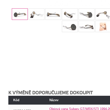
K VÝMĚNĚ DOPORUČUJEME DOKOUPIT
Kód
Název
Olejová vana Subaru GT/WRX/STI 1994-20