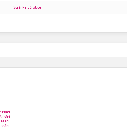
Stránka výrobce
azání
azání
azání
azání