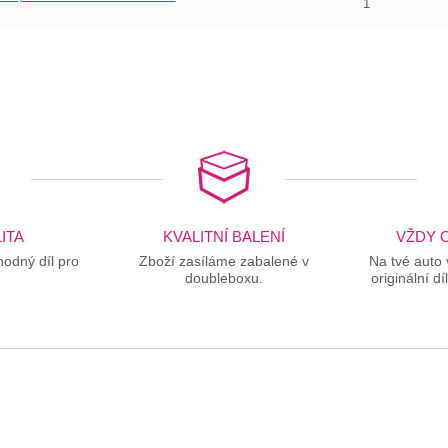
1
ITA
KVALITNÍ BALENÍ
VŽDY O
odný díl pro
Zboží zasíláme zabalené v
Na tvé auto
doubleboxu.
originální dí