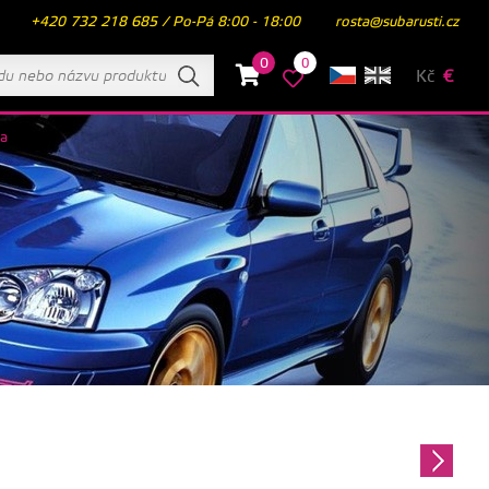
+420 732 218 685 / Po-Pá 8:00 - 18:00
rosta@subarusti.cz
0
0
Kč
€
ja