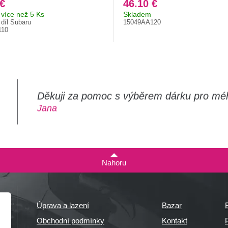
 €
46.10 €
více než 5 Ks
Skladem
 díl Subaru
15049AA120
110
Děkuji za pomoc s výběrem dárku pro mé
m
Jana
Nahoru
Úprava a lazení
Bazar
Obchodní podmínky
Kontakt
P