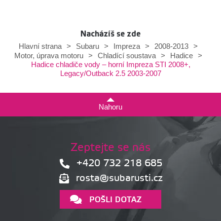
Nacházíš se zde
Hlavní strana
>
Subaru
>
Impreza
>
2008-2013
>
Motor, úprava motoru
>
Chladící soustava
>
Hadice
>
Hadice chladiče vody – horní Impreza STI 2008+,
Legacy/Outback 2.5 2003-2007
Nahoru
Zeptejte se nás
+420 732 218 685
rosta@subarusti.cz
POŠLI DOTAZ