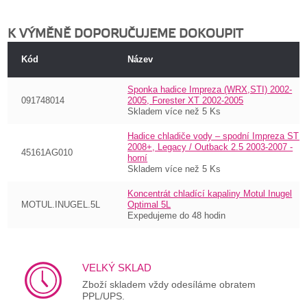
K VÝMĚNĚ DOPORUČUJEME DOKOUPIT
Kód
Název
Sponka hadice Impreza (WRX,STI) 2002-
091748014
2005, Forester XT 2002-2005
Skladem více než 5 Ks
Hadice chladiče vody – spodní Impreza STI
2008+, Legacy / Outback 2.5 2003-2007 -
45161AG010
horní
Skladem více než 5 Ks
Koncentrát chladící kapaliny Motul Inugel
MOTUL.INUGEL.5L
Optimal 5L
Expedujeme do 48 hodin
VELKÝ SKLAD
Zboží skladem vždy odesíláme obratem
PPL/UPS.