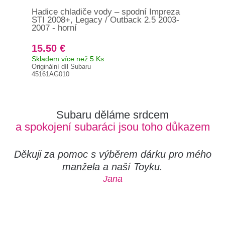
Hadice chladiče vody – spodní Impreza
Had
STI 2008+, Legacy / Outback 2.5 2003-
200
2007 - horní
15.50 €
32
Skladem více než 5 Ks
Skl
Originální díl Subaru
Orig
45161AG010
118
Subaru děláme srdcem
a spokojení subaráci jsou toho důkazem
Děkuji za pomoc s výběrem dárku pro mého
manžela a naší Toyku.
Jana