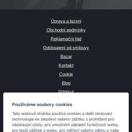
Úprava a lazení
Obchodní podmínky
Reklamační řád
Odstoupení od smlouvy
Bazar
Kontakt
Cookie
Blog
Přihlásit
Výrobce
Používáme soubory cookies
Tato webová stránka používá cookies a další sledovací
technologie ke zlepšení vašeho zážitku z prohlížení pro
následující účely:
pro umožnění základní funkčnosti webu
,
JAZYK
pro lepší zážitek z webu
,
pro měření vašeho zájmu o naše