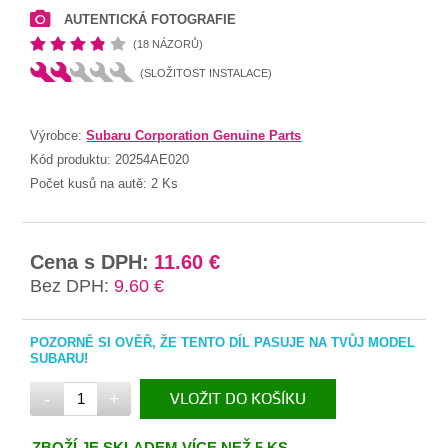
AUTENTICKÁ FOTOGRAFIE
(18 NÁZORŮ)
(SLOŽITOST INSTALACE)
Výrobce:
Subaru Corporation Genuine Parts
Kód produktu:
20254AE020
Počet kusů na autě:
2 Ks
Cena s DPH:
11.60 €
Bez DPH:
9.60 €
POZORNĚ SI OVĚŘ, ŽE TENTO DÍL PASUJE NA TVŮJ MODEL
SUBARU!
-
+
VLOŽIT DO KOŠÍKU
V KOŠÍKU
ZBOŽÍ JE SKLADEM VÍCE NEŽ 5 KS