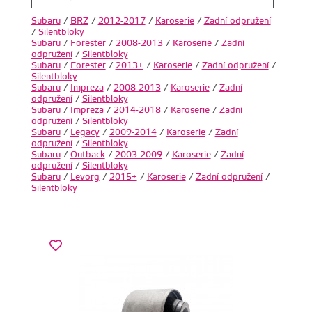
Subaru
/
BRZ
/
2012-2017
/
Karoserie
/
Zadní odpružení
/
Silentbloky
Subaru
/
Forester
/
2008-2013
/
Karoserie
/
Zadní
odpružení
/
Silentbloky
Subaru
/
Forester
/
2013+
/
Karoserie
/
Zadní odpružení
/
Silentbloky
Subaru
/
Impreza
/
2008-2013
/
Karoserie
/
Zadní
odpružení
/
Silentbloky
Subaru
/
Impreza
/
2014-2018
/
Karoserie
/
Zadní
odpružení
/
Silentbloky
Subaru
/
Legacy
/
2009-2014
/
Karoserie
/
Zadní
odpružení
/
Silentbloky
Subaru
/
Outback
/
2003-2009
/
Karoserie
/
Zadní
odpružení
/
Silentbloky
Subaru
/
Levorg
/
2015+
/
Karoserie
/
Zadní odpružení
/
Silentbloky