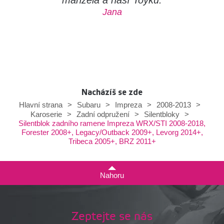
Jana
Nacházíš se zde
Hlavní strana
>
Subaru
>
Impreza
>
2008-2013
>
Karoserie
>
Zadní odpružení
>
Silentbloky
>
Silentblok zadního ramene Impreza WRX/STI 2008-2018,
Forester 2008+, Legacy/Outback 2009+, Levorg 2014+,
Tribeca 2005+, BRZ 2011+
Nahoru
Zeptejte se nás