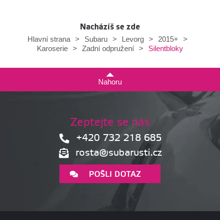
Nacházíš se zde
Hlavní strana
>
Subaru
>
Levorg
>
2015+
>
Silentbloky
Karoserie
>
Zadní odpružení
>
Nahoru
Zeptejte se nás
+420 732 218 685
rosta@subarusti.cz
POŠLI DOTAZ