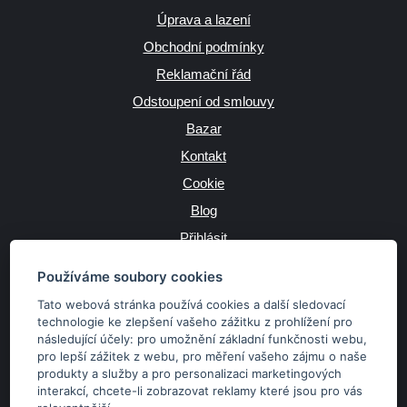
Úprava a lazení
Obchodní podmínky
Reklamační řád
Odstoupení od smlouvy
Bazar
Kontakt
Cookie
Blog
Přihlásit
Výrobce
Používáme soubory cookies
Tato webová stránka používá cookies a další sledovací
technologie ke zlepšení vašeho zážitku z prohlížení pro
následující účely:
pro umožnění základní funkčnosti webu
,
JAZYK
pro lepší zážitek z webu
,
pro měření vašeho zájmu o naše
produkty a služby a pro personalizaci marketingových
interakcí
,
chcete-li zobrazovat reklamy které jsou pro vás
MĚNA