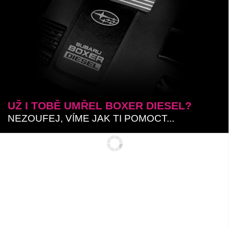
UŽ I TOBĚ UMŘEL BOXER DIESEL?
NEZOUFEJ, VÍME JAK TI POMOCT...