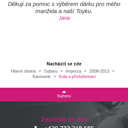
Děkuji za pomoc s výběrem dárku pro mého
manžela a naší Toyku.
Jana
Nacházíš se zde
Hlavní strana
>
Subaru
>
Impreza
>
2008-2013
>
Kola a příslušenství
Karoserie
>
Nahoru
Zeptejte se nás