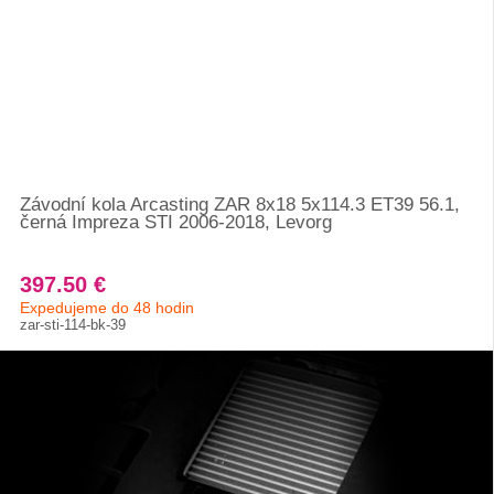
Závodní kola Arcasting ZAR 8x18 5x114.3 ET39 56.1,
černá Impreza STI 2006-2018, Levorg
397.50 €
Expedujeme do 48 hodin
zar-sti-114-bk-39