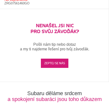
ZRG07561460GO
NENAŠEL JSI NIC
PRO SVŮJ ZÁVOĎÁK?
Pošli nám tip nebo dotaz
a my ti najdeme řešení pro tvůj závoďák.
ZEPTEJ SE NÁS
Subaru děláme srdcem
a spokojení subaráci jsou toho důkazem