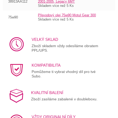
38913AA112
2001-2005, Legacy 6MT
Skladem více než 5 Ks
Převodový olej 75w90 Motul Gear 300
75w90
Skladem více než 5 Ks
VELKÝ SKLAD
Zboží skladem vždy odesíláme obratem
PPL/UPS.
KOMPATIBILITA
Pomůžeme ti vybrat vhodný díl pro tvé
Subo.
KVALITNÍ BALENÍ
Zboží zasíláme zabalené v doubleboxu.
VŽDY ORIGINALNÍ DÍLY