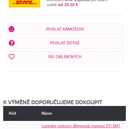
světě
od 15.10 €
POSLAT KÁMOŠOVI
POSLAT DOTAZ
DO OBLÍBENÝCH
K VÝMĚNĚ DOPORUČUJEME DOKOUPIT
Kód
Název
Centrální viskozní diferenciál Impreza STI 6MT