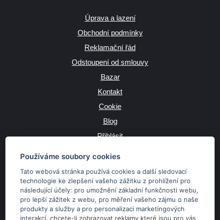
Úprava a lazení
Obchodní podmínky
Reklamační řád
Odstoupení od smlouvy
Bazar
Kontakt
Cookie
Blog
Přihlásit
Výrobce
Používáme soubory cookies
Tato webová stránka používá cookies a další sledovací
technologie ke zlepšení vašeho zážitku z prohlížení pro
následující účely:
pro umožnění základní funkčnosti webu
,
JAZYK
pro lepší zážitek z webu
,
pro měření vašeho zájmu o naše
produkty a služby a pro personalizaci marketingových
interakcí
,
chcete-li zobrazovat reklamy které jsou pro vás