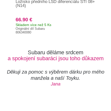
Ložisko předního LSD diferenciálu STI 08+
Lož
(N14)
Imp
Leg
66.90 €
61
Skladem více než 5 Ks
Brz
Originální díl Subaru
Orig
806340080
806
Subaru děláme srdcem
a spokojení subaráci jsou toho důkazem
Děkuji za pomoc s výběrem dárku pro mého
manžela a naší Toyku.
Jana