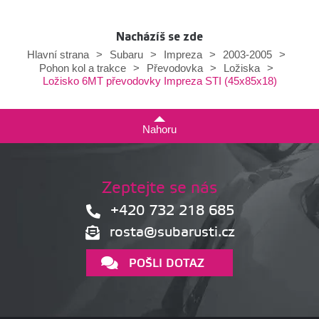
Nacházíš se zde
Hlavní strana
>
Subaru
>
Impreza
>
2003-2005
>
Pohon kol a trakce
>
Převodovka
>
Ložiska
>
Ložisko 6MT převodovky Impreza STI (45x85x18)
Nahoru
Zeptejte se nás
+420 732 218 685
rosta@subarusti.cz
POŠLI DOTAZ