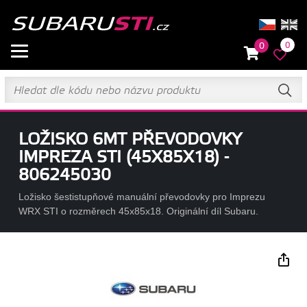
0
0
LOŽISKO 6MT PŘEVODOVKY
IMPREZA STI (45X85X18) -
806245030
Ložisko šestistupňové manuální převodovky pro Imprezu
WRX STI o rozměrech 45x85x18. Originální díl Subaru.