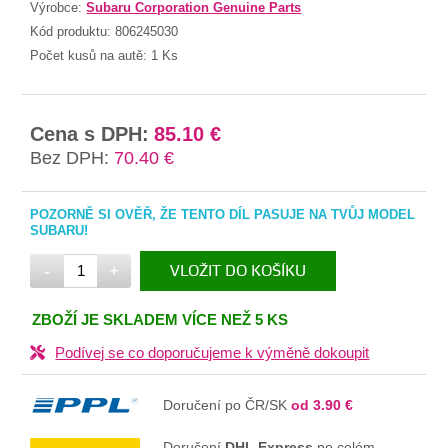
Výrobce:
Subaru Corporation Genuine Parts
Kód produktu:
806245030
Počet kusů na autě:
1 Ks
Cena s DPH:
85.10 €
Bez DPH:
70.40 €
POZORNĚ SI OVĚŘ, ŽE TENTO DÍL PASUJE NA TVŮJ MODEL
SUBARU!
-
+
VLOŽIT DO KOŠÍKU
V KOŠÍKU
ZBOŽÍ JE SKLADEM VÍCE NEŽ 5 KS
Podívej se co doporučujeme k výměně dokoupit
Doručení po ČR/SK
od 3.90 €
Doručení
DHL Express
po celém