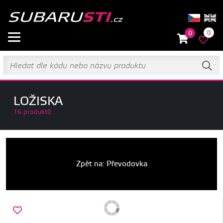
0
0
LOŽISKA
16 produktů
Zpět na: Převodovka