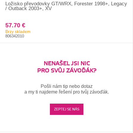
Ložisko převodovky GT/WRX, Forester 1998+, Legacy
/ Outback 2003+, XV
57.70 €
Brzy skladem
806342010
NENAŠEL JSI NIC
PRO SVŮJ ZÁVOĎÁK?
Pošli nám tip nebo dotaz
a my ti najdeme řešení pro tvůj závoďák.
ZEPTEJ SE NÁS