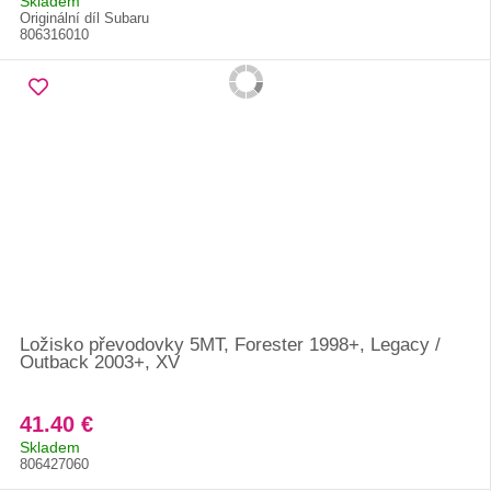
Skladem
Originální díl Subaru
806316010
Ložisko převodovky 5MT, Forester 1998+, Legacy /
Outback 2003+, XV
41.40 €
Skladem
806427060