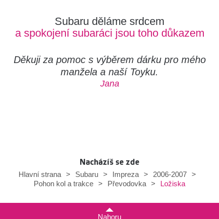
Subaru děláme srdcem
a spokojení subaráci jsou toho důkazem
Děkuji za pomoc s výběrem dárku pro mého
manžela a naší Toyku.
Jana
Nacházíš se zde
Hlavní strana
>
Subaru
>
Impreza
>
2006-2007
>
Ložiska
Pohon kol a trakce
>
Převodovka
>
Nahoru