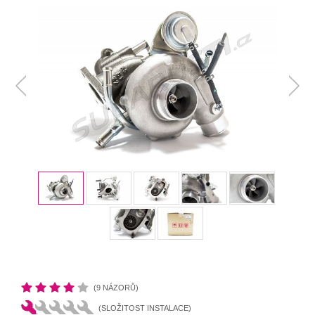
(9 NÁZORŮ)
(SLOŽITOST INSTALACE)