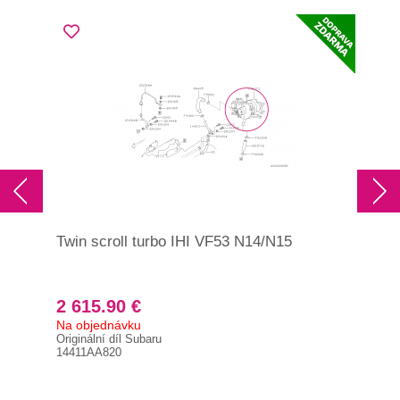
Twin scroll turbo IHI VF53 N14/N15
Těs
Im
2 615.90 €
9.
Na objednávku
Skl
Originální díl Subaru
Orig
14411AA820
440