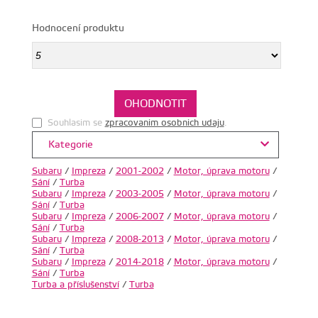
Hodnocení produktu
Souhlasim se
zpracovanim osobnich udaju
.
Kategorie
Subaru
/
Impreza
/
2001-2002
/
Motor, úprava motoru
/
Sání
/
Turba
Subaru
/
Impreza
/
2003-2005
/
Motor, úprava motoru
/
Sání
/
Turba
Subaru
/
Impreza
/
2006-2007
/
Motor, úprava motoru
/
Sání
/
Turba
Subaru
/
Impreza
/
2008-2013
/
Motor, úprava motoru
/
Sání
/
Turba
Subaru
/
Impreza
/
2014-2018
/
Motor, úprava motoru
/
Sání
/
Turba
Turba a příslušenství
/
Turba