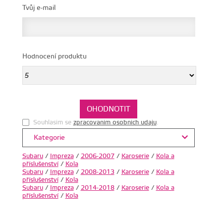
Tvůj e-mail
Hodnocení produktu
Souhlasim se
zpracovanim osobnich udaju
.
Kategorie
Subaru
/
Impreza
/
2006-2007
/
Karoserie
/
Kola a
příslušenství
/
Kola
Subaru
/
Impreza
/
2008-2013
/
Karoserie
/
Kola a
příslušenství
/
Kola
Subaru
/
Impreza
/
2014-2018
/
Karoserie
/
Kola a
příslušenství
/
Kola