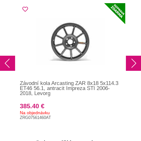
Závodní kola Arcasting ZAR 8x18 5x114.3
Záv
ET46 56.1, antracit Impreza STI 2006-
ET4
2018, Levorg
200
385.40 €
39
Na objednávku
Skl
ZRG07561460AT
ZRG