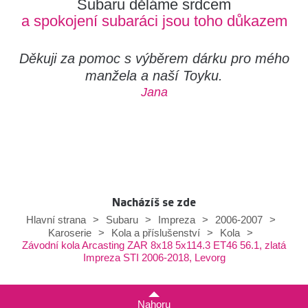
Subaru děláme srdcem
a spokojení subaráci jsou toho důkazem
Děkuji za pomoc s výběrem dárku pro mého
manžela a naší Toyku.
Jana
Nacházíš se zde
Hlavní strana
>
Subaru
>
Impreza
>
2006-2007
>
Karoserie
>
Kola a příslušenství
>
Kola
>
Závodní kola Arcasting ZAR 8x18 5x114.3 ET46 56.1, zlatá
Impreza STI 2006-2018, Levorg
Nahoru