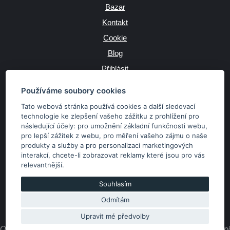
Bazar
Kontakt
Cookie
Blog
Přihlásit
Výrobce
Používáme soubory cookies
Tato webová stránka používá cookies a další sledovací
technologie ke zlepšení vašeho zážitku z prohlížení pro
následující účely:
pro umožnění základní funkčnosti webu
,
JAZYK
pro lepší zážitek z webu
,
pro měření vašeho zájmu o naše
produkty a služby a pro personalizaci marketingových
interakcí
,
chcete-li zobrazovat reklamy které jsou pro vás
MĚNA
relevantnější
.
Kč
€
Souhlasím
Odmítám
Copyright © 2026 SubaruSTI.cz. Všechna práva vyhrazena.
Správný web dělá divy, udivte svět i Vy!
Upravit mé předvolby
Obsah stránek je majetkem provozovatele. Kopírování, zveřejňování