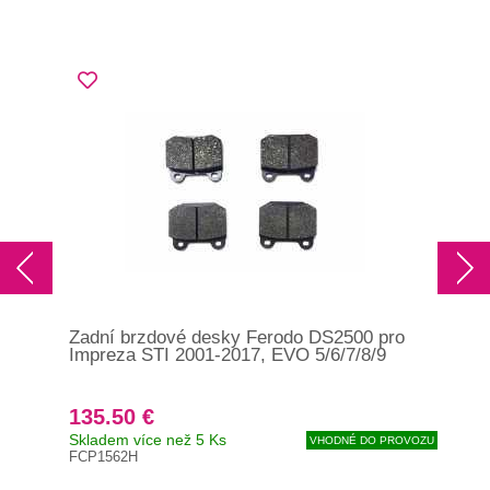
Zadní brzdové desky Ferodo DS2500 pro
Zad
Impreza STI 2001-2017, EVO 5/6/7/8/9
RC5
5/6
135.50 €
18
Skladem více než 5 Ks
Exp
VHODNÉ DO PROVOZU
FCP1562H
CL4