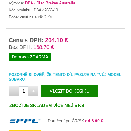
Výrobce:
DBA - Disc Brakes Australia
Kód produktu:
DBA 42656-10
Počet kusů na autě:
2 Ks
Cena s DPH:
204.10 €
Bez DPH:
168.70 €
Doprava ZDARMA
POZORNĚ SI OVĚŘ, ŽE TENTO DÍL PASUJE NA TVŮJ MODEL
SUBARU!
-
+
VLOŽIT DO KOŠÍKU
V KOŠÍKU
ZBOŽÍ JE SKLADEM VÍCE NEŽ 5 KS
Doručení po ČR/SK
od 3.90 €