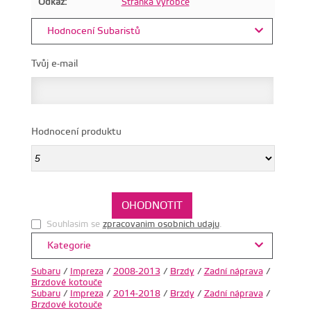
Odkaz:
Stránka výrobce
Hodnocení Subaristů
Tvůj e-mail
Hodnocení produktu
Souhlasim se
zpracovanim osobnich udaju
.
Kategorie
Subaru
/
Impreza
/
2008-2013
/
Brzdy
/
Zadní náprava
/
Brzdové kotouče
Subaru
/
Impreza
/
2014-2018
/
Brzdy
/
Zadní náprava
/
Brzdové kotouče