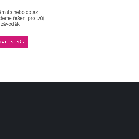
ám tip nebo dotaz
jdeme řešení pro tvůj
závoďák.
EPTEJ SE NÁS