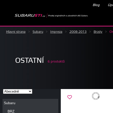
Blog
Úpr
Hlavní strana
>
Subaru
>
Impreza
>
2008-2013
>
Brzdy
>
Os
OSTATNÍ
6 produktů
Subaru
BRZ