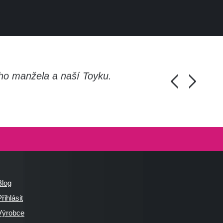
ho manžela a naší Toyku.
Chlapi, moc d
Honza Pánka, 
Blog
řihlásit
Výrobce