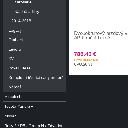
Karoserie
Náplně a filtry
2014-2018
Legacy
Dvouokruhový brzdový v
AP k ruční brzdě
Outback
Levorg
786.40 €
XV
Brzy skladem
CP6026-91
Boxer Diesel
Kompletní těsnící sady motorů
Nářadí
Mitsubishi
Toyota Yaris GR
Nissan
Rally 2 / R5 / Group N / Závodní