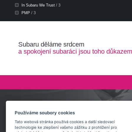
In Subaru We Trust
/ 3
PMP
/ 3
Subaru děláme srdcem
a spokojení subaráci jsou toho důkaze
Zeptejte se nás
Používáme soubory cookies
+420 732 218 685
Tato webová stránka používá cookies a další sledovací
rosta@subarusti.cz
technologie ke zlepšení vašeho zážitku z prohlížení pro