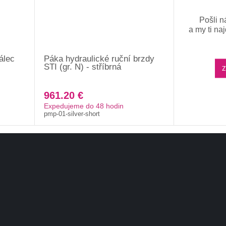
Pošli n
a my ti na
álec
Páka hydraulické ruční brzdy
STI (gr. N) - stříbrná
Z
961.20 €
Expedujeme do 48 hodin
pmp-01-silver-short