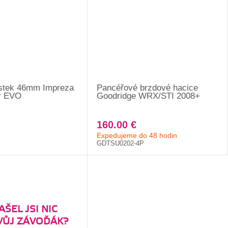
stek 46mm Impreza
Pancéřové brzdové hacice
r EVO
Goodridge WRX/STI 2008+
160.00 €
Expedujeme do 48 hodin
GDTSU0202-4P
ŠEL JSI NIC
VŮJ ZÁVOĎÁK?