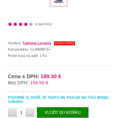
(6 NÁZORŮ)
Výrobce:
Carbone Lorraine
POZOR PÍSKÁ
Kód produktu:
CL4060RC5+
Počet kusů na autě:
1 Ks
Cena s DPH:
189.30 €
Bez DPH:
156.50 €
POZORNĚ SI OVĚŘ, ŽE TENTO DÍL PASUJE NA TVŮJ MODEL
SUBARU!
-
+
VLOŽIT DO KOŠÍKU