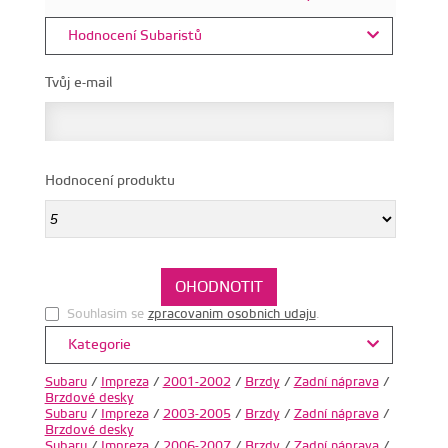
Hodnocení Subaristů
Tvůj e-mail
Hodnocení produktu
Souhlasim se
zpracovanim osobnich udaju
.
Kategorie
Subaru
/
Impreza
/
2001-2002
/
Brzdy
/
Zadní náprava
/
Brzdové desky
Subaru
/
Impreza
/
2003-2005
/
Brzdy
/
Zadní náprava
/
Brzdové desky
Subaru
/
Impreza
/
2006-2007
/
Brzdy
/
Zadní náprava
/