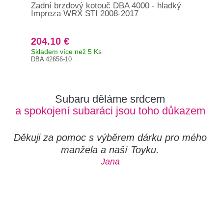
Zadní brzdový kotouč DBA 4000 - hladký
Zad
Impreza WRX STI 2008-2017
290
XT 
204.10 €
18
Skladem více než 5 Ks
Na 
DBA 42656-10
DBA
Subaru děláme srdcem
a spokojení subaráci jsou toho důkazem
Děkuji za pomoc s výběrem dárku pro mého
manžela a naší Toyku.
Jana