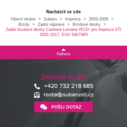
Nacházíš se zde
Hlavní strana
>
Subaru
>
Impreza
>
2003-2005
>
Brzdy
>
Zadní náprava
>
Brzdové desky
>
Zadní brzdové desky Carbone Lorraine RC5+ pro Impreza STI
2001-2017, EVO 5/6/7/8/9
Nahoru
Zeptejte se nás
+420 732 218 685
rosta@subarusti.cz
POŠLI DOTAZ