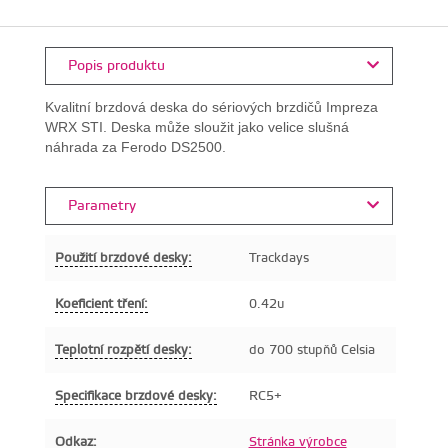
Popis produktu
Kvalitní brzdová deska do sériových brzdičů Impreza
WRX STI. Deska může sloužit jako velice slušná
náhrada za Ferodo DS2500.
Parametry
Použití brzdové desky:
Trackdays
Koeficient tření:
0.42u
Teplotní rozpětí desky:
do 700 stupňů Celsia
Specifikace brzdové desky:
RC5+
Odkaz:
Stránka výrobce