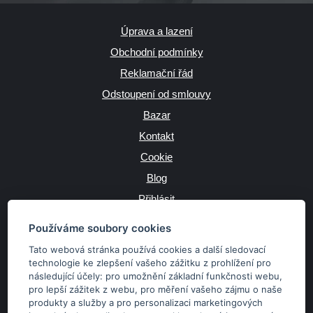
Úprava a lazení
Obchodní podmínky
Reklamační řád
Odstoupení od smlouvy
Bazar
Kontakt
Cookie
Blog
Přihlásit
Výrobce
Používáme soubory cookies
Tato webová stránka používá cookies a další sledovací
technologie ke zlepšení vašeho zážitku z prohlížení pro
následující účely:
pro umožnění základní funkčnosti webu
,
JAZYK
pro lepší zážitek z webu
,
pro měření vašeho zájmu o naše
produkty a služby a pro personalizaci marketingových