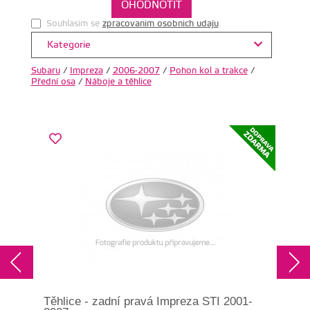
Souhlasim se
zpracovanim osobnich udaju
.
Kategorie
Subaru
/
Impreza
/
2006-2007
/
Pohon kol a trakce
/
Přední osa
/
Náboje a těhlice
Těhlice - zadní pravá Impreza STI 2001-
Pod