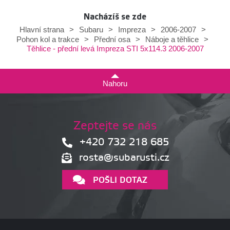
Nacházíš se zde
Hlavní strana
>
Subaru
>
Impreza
>
2006-2007
>
Pohon kol a trakce
>
Přední osa
>
Náboje a těhlice
>
Těhlice - přední levá Impreza STI 5x114.3 2006-2007
Nahoru
Zeptejte se nás
+420 732 218 685
rosta@subarusti.cz
POŠLI DOTAZ