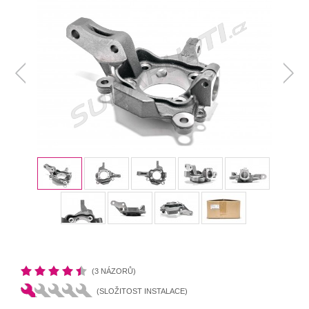
(3 NÁZORŮ)
(SLOŽITOST INSTALACE)