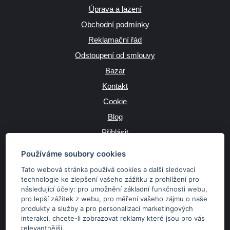
Úprava a lazení
Obchodní podmínky
Reklamační řád
Odstoupení od smlouvy
Bazar
Kontakt
Cookie
Blog
Přihlásit
Výrobce
Používáme soubory cookies
Tato webová stránka používá cookies a další sledovací
technologie ke zlepšení vašeho zážitku z prohlížení pro
následující účely:
pro umožnění základní funkčnosti webu
,
JAZYK
pro lepší zážitek z webu
,
pro měření vašeho zájmu o naše
produkty a služby a pro personalizaci marketingových
interakcí
,
chcete-li zobrazovat reklamy které jsou pro vás
MĚNA
relevantnější
.