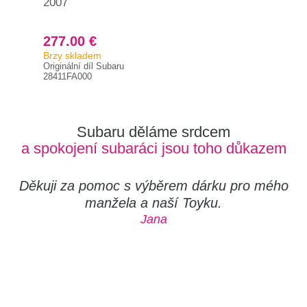
2007
Imp
277.00 €
8.
Brzy skladem
Na 
Originální díl Subaru
Orig
28411FA000
383
Subaru děláme srdcem
a spokojení subaráci jsou toho důkazem
Děkuji za pomoc s výběrem dárku pro mého
manžela a naší Toyku.
Jana