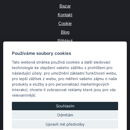
Bazar
Kontakt
Cookie
Blog
Přihlásit
Výrobce
Používáme soubory cookies
Tato webová stránka používá cookies a další sledovací
technologie ke zlepšení vašeho zážitku z prohlížení pro
následující účely:
pro umožnění základní funkčnosti webu
,
JAZYK
pro lepší zážitek z webu
,
pro měření vašeho zájmu o naše
produkty a služby a pro personalizaci marketingových
interakcí
,
chcete-li zobrazovat reklamy které jsou pro vás
MĚNA
relevantnější
.
Kč
€
Souhlasím
Odmítám
Copyright © 2026 SubaruSTI.cz. Všechna práva vyhrazena.
Správný web dělá divy, udivte svět i Vy!
Upravit mé předvolby