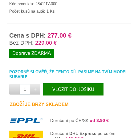
Kód produktu:
28411FA000
Počet kusů na autě:
1 Ks
Cena s DPH:
277.00 €
Bez DPH:
229.00 €
Doprava ZDARMA
POZORNĚ SI OVĚŘ, ŽE TENTO DÍL PASUJE NA TVŮJ MODEL
SUBARU!
-
+
VLOŽIT DO KOŠÍKU
V KOŠÍKU
ZBOŽÍ JE BRZY SKLADEM
Doručení po ČR/SK
od 3.90 €
Doručení
DHL Express
po celém