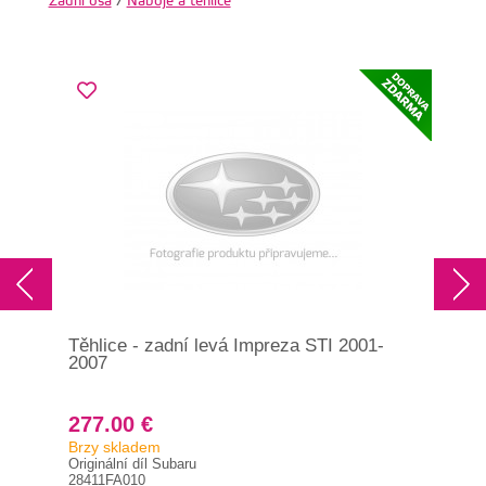
Zadní osa
/
Náboje a těhlice
Těhlice - zadní levá Impreza STI 2001-
Ole
2007
GT/
277.00 €
14
Brzy skladem
Skl
Originální díl Subaru
Orig
28411FA010
150