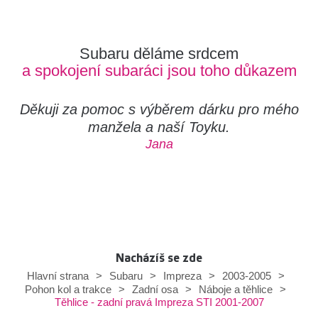
Subaru děláme srdcem
a spokojení subaráci jsou toho důkazem
Děkuji za pomoc s výběrem dárku pro mého
manžela a naší Toyku.
Jana
Nacházíš se zde
Hlavní strana
>
Subaru
>
Impreza
>
2003-2005
>
Pohon kol a trakce
>
Zadní osa
>
Náboje a těhlice
>
Těhlice - zadní pravá Impreza STI 2001-2007