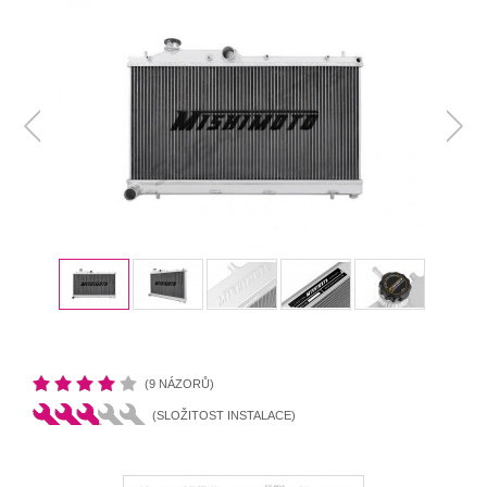
(9 NÁZORŮ)
(SLOŽITOST INSTALACE)