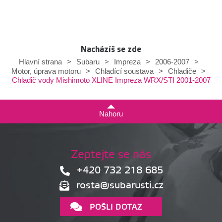
Nacházíš se zde
Hlavní strana
>
Subaru
>
Impreza
>
2006-2007
>
Motor, úprava motoru
>
Chladící soustava
>
Chladiče
>
Chladič vody Mishimoto XLINE Impreza WRX/STI 2001-2007
Nahoru
Zeptejte se nás
+420 732 218 685
rosta@subarusti.cz
POŠLI DOTAZ