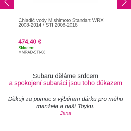
Chladič vody Mishimoto Standart WRX
Chl
2008-2014 / STI 2008-2018
WR
474.40 €
42
Skladem
Brz
MMRAD-STI-08
MMR
Subaru děláme srdcem
a spokojení subaráci jsou toho důkazem
Děkuji za pomoc s výběrem dárku pro mého
manžela a naší Toyku.
Jana