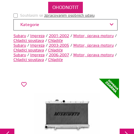
Souhlasim se
zpracovanim osobnich udaju
.
Kategorie
Subaru
/
Impreza
/
2001-2002
/
Motor, úprava motoru
/
Chladící soustava
/
Chladiče
Subaru
/
Impreza
/
2003-2005
/
Motor, úprava motoru
/
Chladící soustava
/
Chladiče
Subaru
/
Impreza
/
2006-2007
/
Motor, úprava motoru
/
Chladící soustava
/
Chladiče