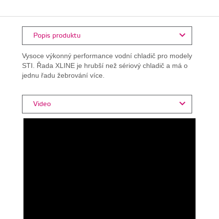
Popis produktu
Vysoce výkonný performance vodní chladič pro modely
STI. Řada XLINE je hrubší než sériový chladič a má o
jednu řadu žebrování více.
Video