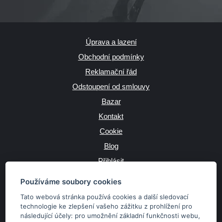
Úprava a lazení
Obchodní podmínky
Reklamační řád
Odstoupení od smlouvy
Bazar
Kontakt
Cookie
Blog
Přihlásit
Výrobce
Používáme soubory cookies
Tato webová stránka používá cookies a další sledovací
technologie ke zlepšení vašeho zážitku z prohlížení pro
následující účely:
pro umožnění základní funkčnosti webu
,
JAZYK