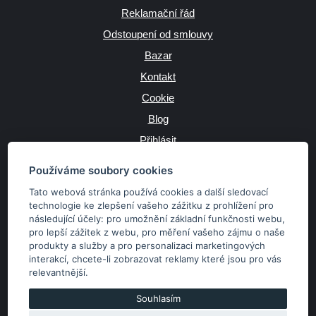
Reklamační řád
Odstoupení od smlouvy
Bazar
Kontakt
Cookie
Blog
Přihlásit
Výrobce
Používáme soubory cookies
Tato webová stránka používá cookies a další sledovací
technologie ke zlepšení vašeho zážitku z prohlížení pro
následující účely:
pro umožnění základní funkčnosti webu
,
JAZYK
pro lepší zážitek z webu
,
pro měření vašeho zájmu o naše
produkty a služby a pro personalizaci marketingových
interakcí
,
chcete-li zobrazovat reklamy které jsou pro vás
MĚNA
relevantnější
.
Kč
€
Souhlasím