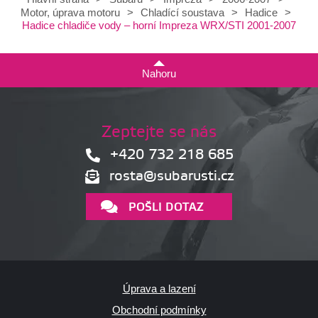
Motor, úprava motoru
>
Chladící soustava
>
Hadice
>
Hadice chladiče vody – horní Impreza WRX/STI 2001-2007
Nahoru
Zeptejte se nás
+420 732 218 685
rosta@subarusti.cz
POŠLI DOTAZ
Úprava a lazení
Obchodní podmínky