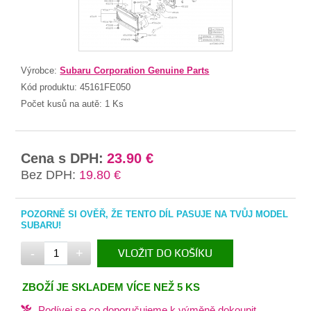
Výrobce:
Subaru Corporation Genuine Parts
Kód produktu:
45161FE050
Počet kusů na autě:
1 Ks
Cena s DPH:
23.90 €
Bez DPH:
19.80 €
POZORNĚ SI OVĚŘ, ŽE TENTO DÍL PASUJE NA TVŮJ MODEL
SUBARU!
-
+
VLOŽIT DO KOŠÍKU
V KOŠÍKU
ZBOŽÍ JE SKLADEM VÍCE NEŽ 5 KS
Podívej se co doporučujeme k výměně dokoupit