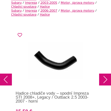
Subaru
/
Impreza
/
2003-2005
/
Motor, úprava motoru
/
Chladící soustava
/
Hadice
Subaru
/
Impreza
/
2006-2007
/
Motor, úprava motoru
/
Chladící soustava
/
Hadice
Hadice chladiče vody – spodní Impreza
Had
STI 2008+, Legacy / Outback 2.5 2003-
Imp
2007 - horní
201