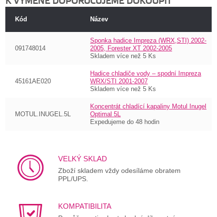
K VÝMĚNĚ DOPORUČUJEME DOKOUPIT
Kód
Název
Sponka hadice Impreza (WRX,STI) 2002-
091748014
2005, Forester XT 2002-2005
Skladem více než 5 Ks
Hadice chladiče vody – spodní Impreza
45161AE020
WRX/STI 2001-2007
Skladem více než 5 Ks
Koncentrát chladící kapaliny Motul Inugel
MOTUL.INUGEL.5L
Optimal 5L
Expedujeme do 48 hodin
VELKÝ SKLAD
Zboží skladem vždy odesíláme obratem
PPL/UPS.
KOMPATIBILITA