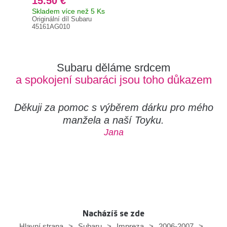
15.50 €
24
Skladem více než 5 Ks
Skl
Originální díl Subaru
451
45161AG010
Subaru děláme srdcem
a spokojení subaráci jsou toho důkazem
Děkuji za pomoc s výběrem dárku pro mého
manžela a naší Toyku.
Jana
Nacházíš se zde
Hlavní strana
>
Subaru
>
Impreza
>
2006-2007
>