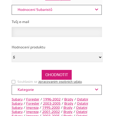
Hodnocení Subaristů
Tvůj e-mail
Hodnocení produktu
Souhlasim se
zpracovanim osobnich udaju
.
Kategorie
Subaru
/
Forester
/
1996-2002
/
Brzdy
/
Ostatní
Subaru
/
Forester
/
2003-2005
/
Brzdy
/
Ostatní
Subaru
/
Impreza
/
1995-2000
/
Brzdy
/
Ostatní
Subaru
/
Impreza
/
2001-2002
/
Brzdy
/
Ostatní
Subaru
/
Impreza
/
2003-2005
/
Brzdy
/
Ostatní