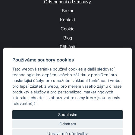
Odstoupení od smlouvy
Bazar
Kontakt
Cookie
Blog
Přihlásit
Výrobce
Používáme soubory cookies
Tato webová stránka používá cookies a další sledovací
technologie ke zlepšení vašeho zážitku z prohlížení pro
následující účely:
pro umožnění základní funkčnosti webu
,
JAZYK
pro lepší zážitek z webu
,
pro měření vašeho zájmu o naše
produkty a služby a pro personalizaci marketingových
interakcí
,
chcete-li zobrazovat reklamy které jsou pro vás
MĚNA
relevantnější
.
Kč
€
Souhlasím
Odmítám
Copyright © 2026 SubaruSTI.cz. Všechna práva vyhrazena.
Správný web dělá divy, udivte svět i Vy!
Upravit mé předvolby