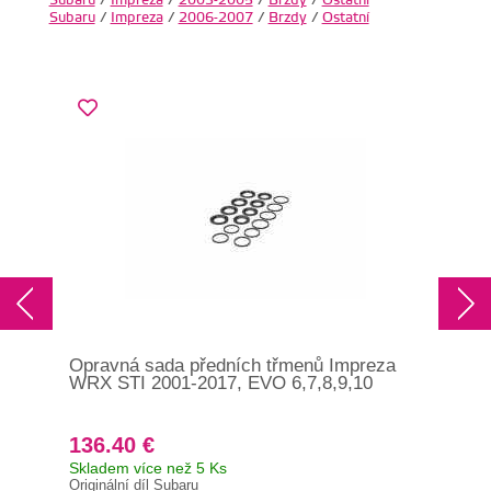
Subaru
/
Impreza
/
2006-2007
/
Brzdy
/
Ostatní
Opravná sada předních třmenů Impreza
Set
WRX STI 2001-2017, EVO 6,7,8,9,10
GR
136.40 €
60
Skladem více než 5 Ks
Skl
Originální díl Subaru
044