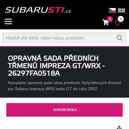
0
0
OPRAVNÁ SADA PŘEDNÍCH
TŘMENŮ IMPREZA GT/WRX -
26297FA0518A
Kompletní opravná sada obou předních čtyřpístkových třmenů
pro Subaru Impreza WRX nebo GT do roku 2007.
SEASON DEALS