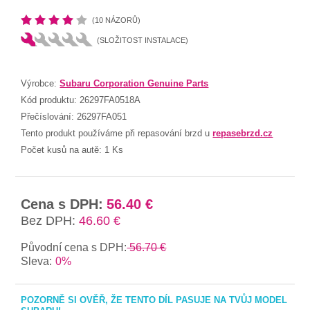
(10 NÁZORŮ)
(SLOŽITOST INSTALACE)
Výrobce:
Subaru Corporation Genuine Parts
Kód produktu:
26297FA0518A
Přečíslování:
26297FA051
Tento produkt používáme při repasování brzd u
repasebrzd.cz
Počet kusů na autě:
1 Ks
Cena s DPH:
56.40 €
Bez DPH:
46.60 €
Původní cena s DPH:
56.70 €
Sleva:
0%
POZORNĚ SI OVĚŘ, ŽE TENTO DÍL PASUJE NA TVŮJ MODEL