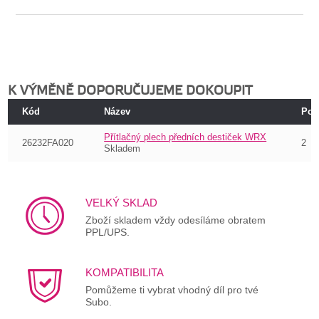
K VÝMĚNĚ DOPORUČUJEME DOKOUPIT
Kód
Název
Poč
Přítlačný plech předních destiček WRX
26232FA020
2
Skladem
VELKÝ SKLAD
Zboží skladem vždy odesíláme obratem
PPL/UPS.
KOMPATIBILITA
Pomůžeme ti vybrat vhodný díl pro tvé
Subo.