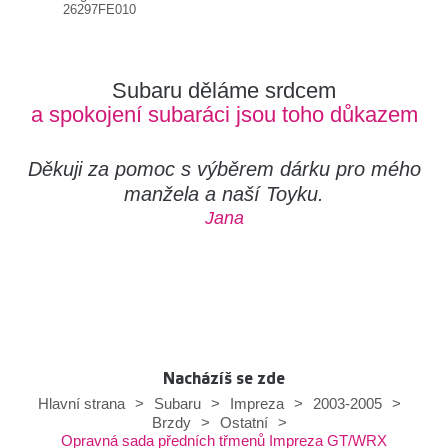
26297FE010
Subaru děláme srdcem
a spokojení subaráci jsou toho důkazem
Děkuji za pomoc s výběrem dárku pro mého
manžela a naší Toyku.
Jana
Nacházíš se zde
Hlavní strana
>
Subaru
>
Impreza
>
2003-2005
>
Brzdy
>
Ostatní
>
Opravná sada předních třmenů Impreza GT/WRX