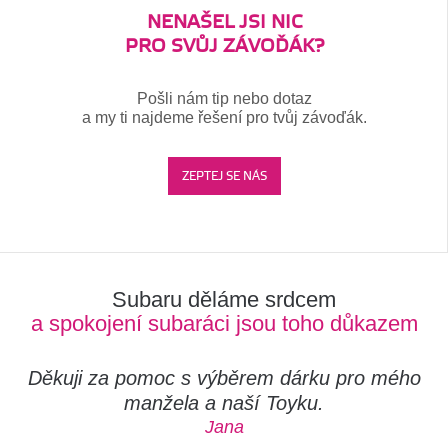
NENAŠEL JSI NIC
PRO SVŮJ ZÁVOĎÁK?
Pošli nám tip nebo dotaz
a my ti najdeme řešení pro tvůj závoďák.
ZEPTEJ SE NÁS
Subaru děláme srdcem
a spokojení subaráci jsou toho důkazem
Děkuji za pomoc s výběrem dárku pro mého
manžela a naší Toyku.
Jana