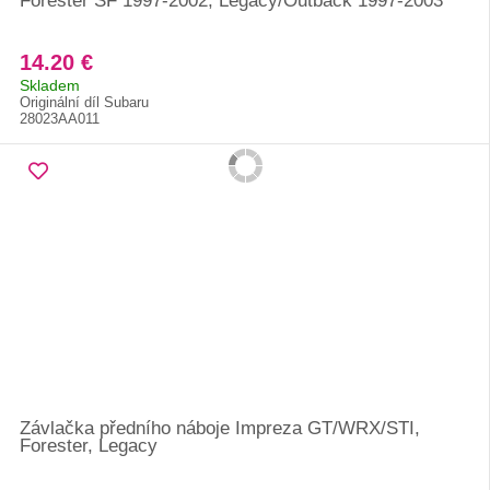
Forester SF 1997-2002, Legacy/Outback 1997-2003
14.20 €
Skladem
Originální díl Subaru
28023AA011
Závlačka předního náboje Impreza GT/WRX/STI,
Forester, Legacy