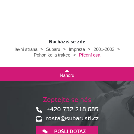
Nacházíš se zde
Hlavní strana
>
Subaru
>
Impreza
>
2001-2002
>
Přední osa
Pohon kol a trakce
>
Nahoru
Zeptejte se nás
+420 732 218 685
rosta@subarusti.cz
POŠLI DOTAZ