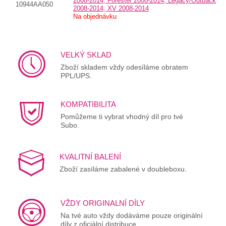
2008-2014, Forester 2008-2014, Legacy/Outback
10944AA050
2008-2014, XV 2008-2014
Na objednávku
VELKÝ SKLAD
Zboží skladem vždy odesíláme obratem
PPL/UPS.
KOMPATIBILITA
Pomůžeme ti vybrat vhodný díl pro tvé
Subo.
KVALITNÍ BALENÍ
Zboží zasíláme zabalené v doubleboxu.
VŽDY ORIGINALNÍ DÍLY
Na tvé auto vždy dodáváme pouze originální
díly z oficiální distribuce.