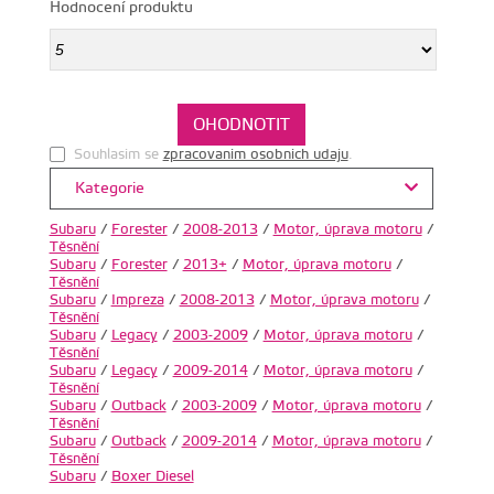
Hodnocení produktu
Souhlasim se
zpracovanim osobnich udaju
.
Kategorie
Subaru
/
Forester
/
2008-2013
/
Motor, úprava motoru
/
Těsnění
Subaru
/
Forester
/
2013+
/
Motor, úprava motoru
/
Těsnění
Subaru
/
Impreza
/
2008-2013
/
Motor, úprava motoru
/
Těsnění
Subaru
/
Legacy
/
2003-2009
/
Motor, úprava motoru
/
Těsnění
Subaru
/
Legacy
/
2009-2014
/
Motor, úprava motoru
/
Těsnění
Subaru
/
Outback
/
2003-2009
/
Motor, úprava motoru
/
Těsnění
Subaru
/
Outback
/
2009-2014
/
Motor, úprava motoru
/
Těsnění
Subaru
/
Boxer Diesel