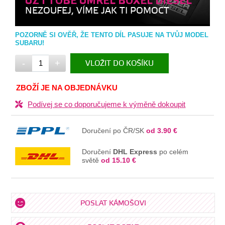
UŽ I TOBĚ UMŘEL BOXEL DIESEL
NEZOUFEJ, VÍME JAK TI POMOCT
POZORNĚ SI OVĚŘ, ŽE TENTO DÍL PASUJE NA TVŮJ MODEL
SUBARU!
-
+
VLOŽIT DO KOŠÍKU
V KOŠÍKU
ZBOŽÍ JE NA OBJEDNÁVKU
Podívej se co doporučujeme k výměně dokoupit
Doručení po ČR/SK
od 3.90 €
Doručení
DHL Express
po celém
světě
od 15.10 €
POSLAT KÁMOŠOVI