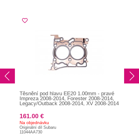
Těsnění pod hlavu EE20 1.00mm - pravé
Těs
Impreza 2008-2014, Forester 2008-2014,
Imp
Legacy/Outback 2008-2014, XV 2008-2014
Leg
161.00 €
16
Na objednávku
Na 
Originální díl Subaru
Orig
11044AA730
109