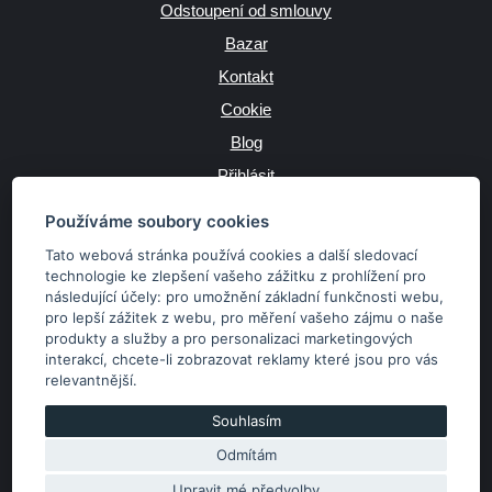
Odstoupení od smlouvy
Bazar
Kontakt
Cookie
Blog
Přihlásit
Výrobce
Používáme soubory cookies
Tato webová stránka používá cookies a další sledovací
technologie ke zlepšení vašeho zážitku z prohlížení pro
následující účely:
pro umožnění základní funkčnosti webu
,
JAZYK
pro lepší zážitek z webu
,
pro měření vašeho zájmu o naše
produkty a služby a pro personalizaci marketingových
interakcí
,
chcete-li zobrazovat reklamy které jsou pro vás
MĚNA
relevantnější
.
Kč
€
Souhlasím
Odmítám
Copyright © 2026 SubaruSTI.cz. Všechna práva vyhrazena.
Správný web dělá divy, udivte svět i Vy!
Upravit mé předvolby