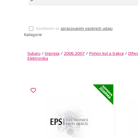
Souhlasim se
zpracovanim osobnich udaju
.
Kategorie
Subaru
/
Impreza
/
2006-2007
/
Pohon kol a trakce
/
Difer
Elektronika