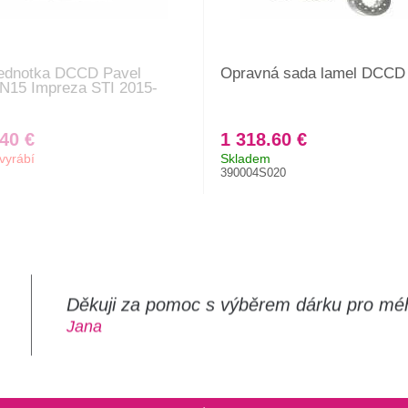
jednotka DCCD Pavel
Opravná sada lamel DCCD
 N15 Impreza STI 2015-
40 €
1 318.60 €
vyrábí
Skladem
390004S020
Děkuji za pomoc s výběrem dárku pro mé
m
Jana