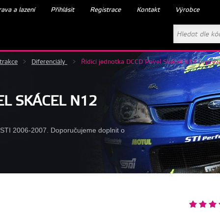
ava a lazení
Přihlásit
Registrace
Kontakt
Výrobce
trakce
>
Diferenciály
>
Řídicí jednotka DCCD Pavel Skácel N12 Impre
EL SKÁCEL N12
 STI 2006-2007. Doporučujeme doplnit o