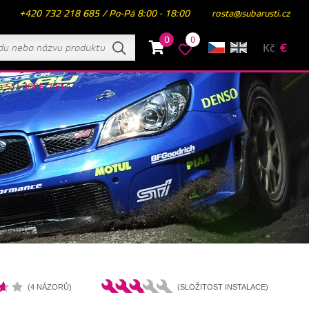
+420 732 218 685 / Po-Pá 8:00 - 18:00
rosta@subarusti.cz
0
0
Kč
€
za STI 2006-2007
(4 NÁZORŮ)
(SLOŽITOST INSTALACE)