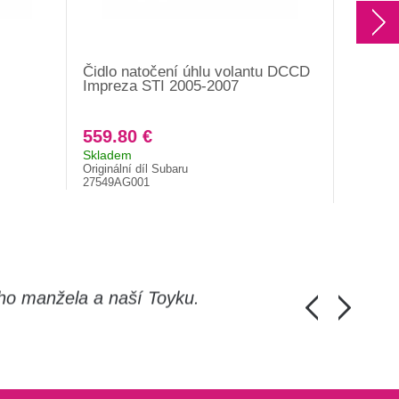
Čidlo natočení úhlu volantu DCCD
Čidlo t
Impreza STI 2005-2007
kabelá
559.80 €
305.9
Skladem
Expeduj
Originální díl Subaru
DCCD-06-
27549AG001
ho manžela a naší Toyku.
Chlapi, moc d
Honza Pánka, 