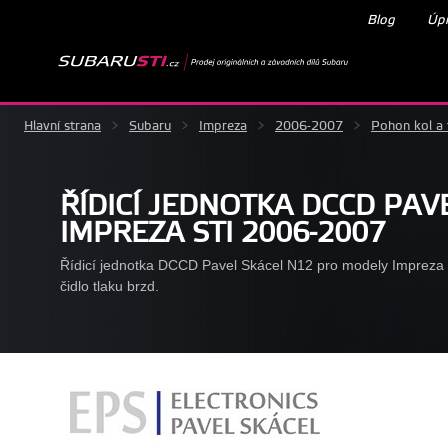
Blog
Úpr
Hlavní strana
>
Subaru
>
Impreza
>
2006-2007
>
Pohon kol a 
ŘÍDICÍ JEDNOTKA DCCD PAV
IMPREZA STI 2006-2007
Řídicí jednotka DCCD Pavel Skácel N12 pro modely Impreza
čidlo tlaku brzd.