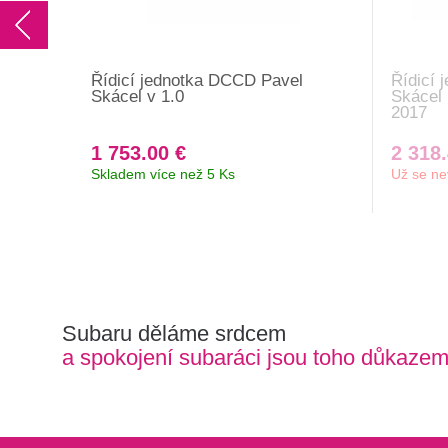
Řídicí jednotka DCCD Pavel
Řídicí 
Skácel v 1.0
Skácel
2017
1 753.00 €
2 318.
Skladem více než 5 Ks
Už se ne
Subaru děláme srdcem
a spokojení subaráci jsou toho důkaze