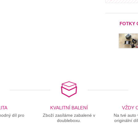
FOTKY 
ITA
KVALITNÍ BALENÍ
VŽDY O
odný díl pro
Zboží zasíláme zabalené v
Na tvé auto
doubleboxu.
originální dí