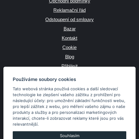
Obchodní podmínky
Reklamační řád
Odstoupení od smlouvy
Bazar
Kontakt
Cookie
Blog
Přihlásit
Výrobce
Používáme soubory cookies
Tato webová stránka používá cookies a další sledovací
technologie ke zlepšení vašeho zážitku z prohlížení pro
následující účely:
pro umožnění základní funkčnosti webu
,
JAZYK
pro lepší zážitek z webu
,
pro měření vašeho zájmu o naše
produkty a služby a pro personalizaci marketingových
interakcí
,
chcete-li zobrazovat reklamy které jsou pro vás
MĚNA
relevantnější
.
Kč
€
Souhlasím