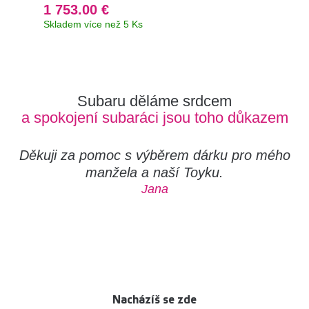
1 753.00 €
1 
Skladem více než 5 Ks
Už 
Subaru děláme srdcem
a spokojení subaráci jsou toho důkazem
Děkuji za pomoc s výběrem dárku pro mého
manžela a naší Toyku.
Jana
Nacházíš se zde