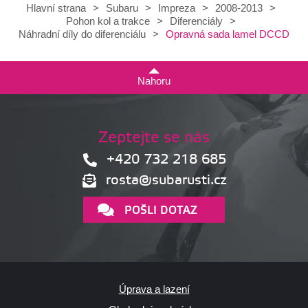
Hlavní strana
>
Subaru
>
Impreza
>
2008-2013
>
Pohon kol a trakce
>
Diferenciály
>
Opravná sada lamel DCCD
Náhradní díly do diferenciálu
>
Nahoru
Zeptejte se nás
+420 732 218 685
rosta@subarusti.cz
POŠLI DOTAZ
Úprava a lazení