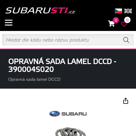
0
0
OPRAVNÁ SADA LAMEL DCCD -
390004S020
Opravná sada lamel DCCD