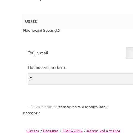
Odkaz:
Hodnocení Subaristů
Tvůj e-mail
Hodnocení produktu
Souhlasim se
zpracovanim osobnich udaju
.
Kategorie
Subaru
/
Forester
/
1996-2002
/
Pohon kol a trakce