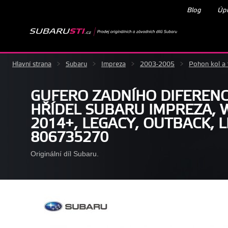
Blog
Úpr
Hlavní strana
>
Subaru
>
Impreza
>
2003-2005
>
Pohon kol a 
GUFERO ZADNÍHO DIFERENCI
HŘÍDEL SUBARU IMPREZA, W
2014+, LEGACY, OUTBACK, L
806735270
Originální díl Subaru.