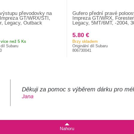
 výstupu převodovky na
Gufero přední pravé poloos
 Impreza GT/WRX/STI,
Impreza GT/WRX, Forester
r, Legacy, Outback
Legacy, 5MT/6MT, -2004, 
5.80 €
více než 5 Ks
Brzy skladem
 díl Subaru
Originální díl Subaru
0
806730041
Děkuji za pomoc s výběrem dárku pro mé
m
Jana
Nahoru