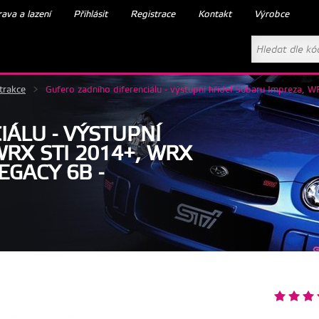
ava a lazení
Přihlásit
Registrace
Kontakt
Výrobce
trakce
>
Gufero zadního diferenciálu - výstupní hřídel Subaru Impreza
ÁLU - VÝSTUPNÍ
RX STI 2014+, WRX
EGACY 6B -