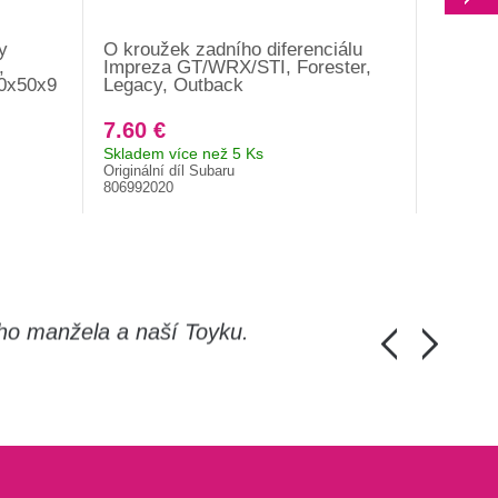
y
O kroužek zadního diferenciálu
Boční k
,
Impreza GT/WRX/STI, Forester,
Imprez
30x50x9
Legacy, Outback
Legacy
7.60 €
59.90
Skladem více než 5 Ks
Skladem 
Originální díl Subaru
Origináln
806992020
3834852
ho manžela a naší Toyku.
Chlapi, moc d
Honza Pánka, 