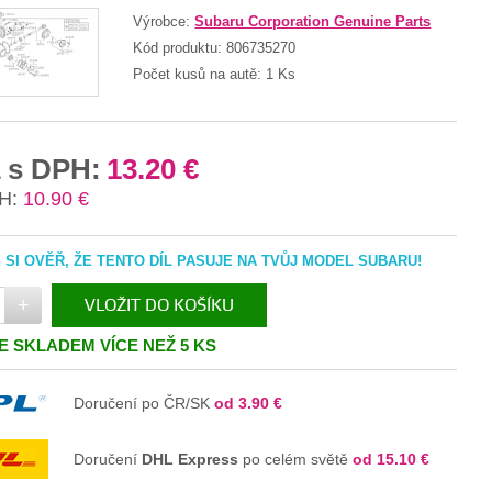
Výrobce:
Subaru Corporation Genuine Parts
Kód produktu:
806735270
Počet kusů na autě:
1 Ks
 s DPH:
13.20 €
H:
10.90 €
SI OVĚŘ, ŽE TENTO DÍL PASUJE NA TVŮJ MODEL SUBARU!
+
VLOŽIT DO KOŠÍKU
JE SKLADEM VÍCE NEŽ 5 KS
V KOŠÍKU
Doručení po ČR/SK
od 3.90 €
Doručení
DHL Express
po celém světě
od 15.10 €