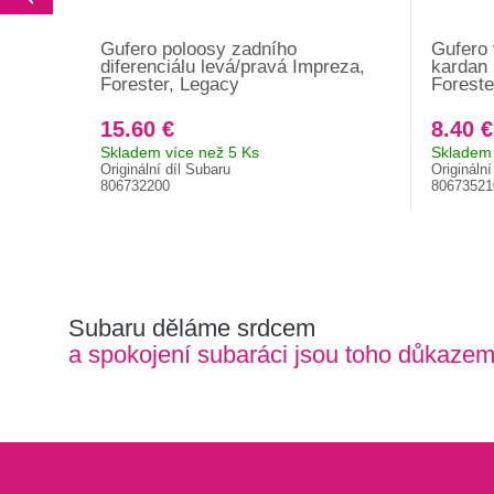
Gufero poloosy zadního
Gufero
diferenciálu levá/pravá Impreza,
kardan
Forester, Legacy
Foreste
15.60 €
8.40 €
Skladem více než 5 Ks
Skladem 
Originální díl Subaru
Originální
806732200
80673521
Subaru děláme srdcem
a spokojení subaráci jsou toho důkaze