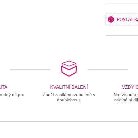
POSLAT 
ITA
KVALITNÍ BALENÍ
VŽDY O
odný díl pro
Zboží zasíláme zabalené v
Na tvé auto
doubleboxu.
originální dí