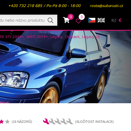
+420 732 218 685 / Po-Pá 8:00 - 18:00
rosta@subarusti.cz
0
0
Kč
€
, WRX STI 2014+, WRX 2014+, Legacy, Outback, Legacy 6b
(16 NÁZORŮ)
(SLOŽITOST INSTALACE)